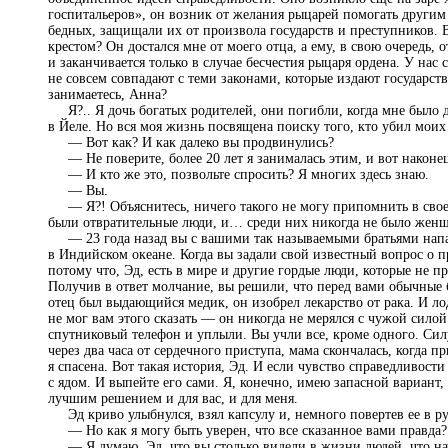
госпитальеров», он возник от желания рыцарей помогать другим
бедных, защищали их от произвола государств и преступников. 
крестом? Он достался мне от моего отца, а ему, в свою очередь, о
и заканчивается только в случае бесчестия рыцаря ордена. У нас
не совсем совпадают с теми законами, которые издают государст
занимаетесь, Анна?
Я?.. Я дочь богатых родителей, они погибли, когда мне было д
в Йеле. Но вся моя жизнь посвящена поиску того, кто убил моих
— Вот как? И как далеко вы продвинулись?
— Не поверите, более 20 лет я занималась этим, и вот наконец-
— И кто же это, позвольте спросить? Я многих здесь знаю.
— Вы.
— Я?! Объяснитесь, ничего такого не могу припомнить в своей
были отвратительные люди, и… среди них никогда не было жен
— 23 года назад вы с вашими так называемыми братьями напал
в Индийском океане. Когда вы задали свой известный вопрос о п
потому что, Эд, есть в мире и другие гордые люди, которые не пр
Получив в ответ молчание, вы решили, что перед вами обычные
отец был выдающийся медик, он изобрел лекарство от рака. И ло
не мог вам этого сказать — он никогда не мерялся с чужой силой
спутниковый телефон и уплыли. Вы учли все, кроме одного. Сил
через два часа от сердечного приступа, мама скончалась, когда п
я спасена. Вот такая история, Эд. И если чувство справедливости
с ядом. И выпейте его сами. Я, конечно, имею запасной вариант, н
лучшим решением и для вас, и для меня.
Эд криво улыбнулся, взял капсулу и, немного повертев ее в ру
— Но как я могу быть уверен, что все сказанное вами правда? 
— Я думаю, Эд, что вы столько видели в жизни людей, что нау