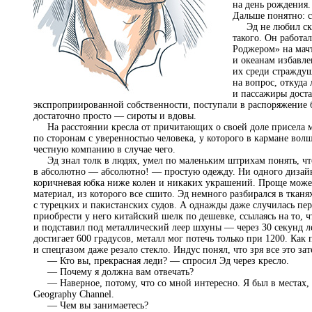
на день рождения.
Дальше понятно: с
Эд не любил скан
такого. Он работа
Роджером» на мачт
и океанам избавле
их среди страждущ
на вопрос, откуда
и пассажиры дост
экспроприированной собственности, поступали в распоряжение 
достаточно просто — сироты и вдовы.
На расстоянии кресла от причитающих о своей доле присела мо
по сторонам с уверенностью человека, у которого в кармане волш
честную компанию в случае чего.
Эд знал толк в людях, умел по маленьким штрихам понять, что з
в абсолютно — абсолютно! — простую одежду. Ни одного дизайне
коричневая юбка ниже колен и никаких украшений. Проще может 
материал, из которого все сшито. Эд немного разбирался в тканя
с турецких и пакистанских судов. А однажды даже случилась пер
приобрести у него китайский шелк по дешевке, ссылаясь на то, ч
и подставил под металлический леер шхуны — через 30 секунд 
достигает 600 градусов, металл мог потечь только при 1200. Как
и спецгазом даже резало стекло. Индус понял, что зря все это зат
— Кто вы, прекрасная леди? — спросил Эд через кресло.
— Почему я должна вам отвечать?
— Наверное, потому, что со мной интересно. Я был в местах, о
Geography Channel.
— Чем вы занимаетесь?