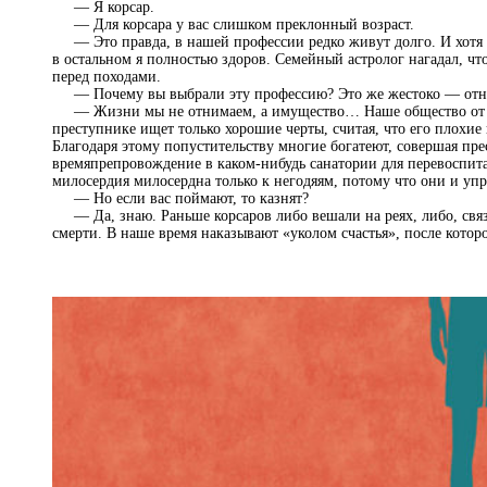
— Я корсар.
— Для корсара у вас слишком преклонный возраст.
— Это правда, в нашей профессии редко живут долго. И хотя у
в остальном я полностью здоров. Семейный астролог нагадал, что
перед походами.
— Почему вы выбрали эту профессию? Это же жестоко — отним
— Жизни мы не отнимаем, а имущество… Наше общество от м
преступнике ищет только хорошие черты, считая, что его плохие 
Благодаря этому попустительству многие богатеют, совершая пре
времяпрепровождение в каком-нибудь санатории для перевоспитан
милосердия милосердна только к негодяям, потому что они и упр
— Но если вас поймают, то казнят?
— Да, знаю. Раньше корсаров либо вешали на реях, либо, связ
смерти. В наше время наказывают «уколом счастья», после котор