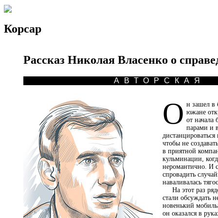
Корсар
Рассказ Николая Власенко о справе
АВТОРСКАЯ
О
н зашел в
южане отк
от начала
парами и 
дистанцироваться 
чтобы не создават
в приятной компан
кульминации, когд
неромантично. И 
спровадить случай
наваливалась тяго
На этот раз рядо
стали обсуждать н
новенький мобиль
он оказался в рук