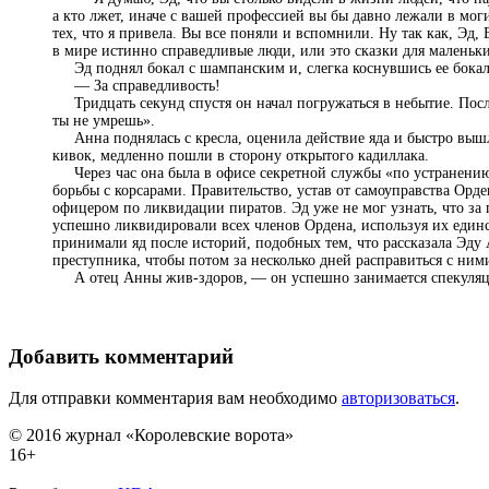
а кто лжет, иначе с вашей профессией вы бы давно лежали в моги
тех, что я привела. Вы все поняли и вспомнили. Ну так как, Эд,
в мире истинно справедливые люди, или это сказки для маленьк
Эд поднял бокал с шампанским и, слегка коснувшись ее бокала
— За справедливость!
Тридцать секунд спустя он начал погружаться в небытие. После
ты не умрешь».
Анна поднялась с кресла, оценила действие яда и быстро выш
кивок, медленно пошли в сторону открытого кадиллака.
Через час она была в офисе секретной службы «по устранению 
борьбы с корсарами. Правительство, устав от самоуправства Орд
офицером по ликвидации пиратов. Эд уже не мог узнать, что за
успешно ликвидировали всех членов Ордена, используя их единс
принимали яд после историй, подобных тем, что рассказала Эду
преступника, чтобы потом за несколько дней расправиться с ним
А отец Анны жив‑здоров, — он успешно занимается спекуляц
Добавить комментарий
Для отправки комментария вам необходимо
авторизоваться
.
© 2016 журнал «Королевские ворота»
16+