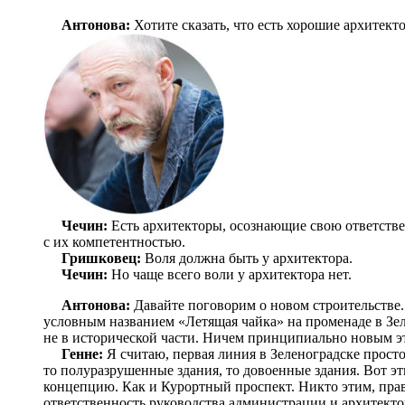
Антонова:
Хотите сказать, что есть хорошие архитект
Чечин:
Есть архитекторы, осознающие свою ответствен
с их компетентностью.
Гришковец:
Воля должна быть у архитектора.
Чечин:
Но чаще всего воли у архитектора нет.
Антонова:
Давайте поговорим о новом строительстве.
условным названием «Летящая чайка» на променаде в Зел
не в исторической части. Ничем принципиально новым э
Генне:
Я считаю, первая линия в Зеленоградске просто
то полуразрушенные здания, то довоенные здания. Вот эт
концепцию. Как и Курортный проспект. Никто этим, правд
ответственность руководства администрации и архитекто