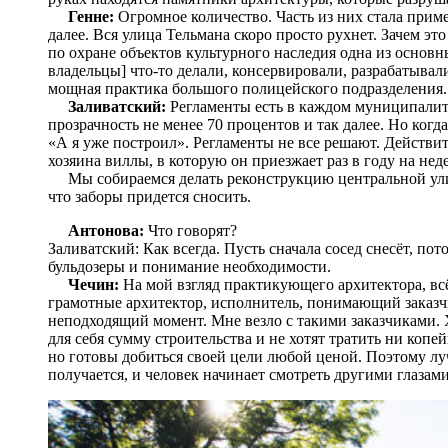
Генне:
Огромное количество. Часть из них стала прим
далее. Вся улица Тельмана скоро просто рухнет. Зачем эт
по охране объектов культурного наследия одна из основ
владельцы] что-то делали, консервировали, разрабатыва
мощная практика большого полицейского подразделения
Заливатский:
Регламенты есть в каждом муниципалитет
прозрачность не менее 70 процентов и так далее. Но ког
«А я уже построил». Регламенты не все решают. Действи
хозяина виллы, в которую он приезжает раз в году на нед
Мы собираемся делать реконструкцию центральной ули
что заборы придется сносить.
Антонова:
Что говорят?
Заливатский: Как всегда. Пусть сначала сосед снесёт, пот
бульдозеры и понимание необходимости.
Чечин:
На мой взгляд практикующего архитектора, всё
грамотные архитектор, исполнитель, понимающий заказчи
неподходящий момент. Мне везло с такими заказчиками. 
для себя сумму строительства и не хотят тратить ни копе
но готовы добиться своей цели любой ценой. Поэтому лу
получается, и человек начинает смотреть другими глазами