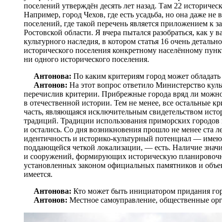
поселений утверждён десять лет назад. Там 22 историчес
Например, город Чехов, где есть усадьба, но она даже не
поселений, где такой перечень является приложением к з
Ростовской области. Я вчера пытался разобраться, как у в
культурного наследия, в котором статья 16 очень детальн
исторического поселения конкретному населённому пункт
ни одного исторического поселения.
Антонова:
По каким критериям город может обладать 
Антонов:
На этот вопрос ответило Министерство куль
перечислив критерии. Прибрежные города вряд ли можно
в отечественной истории. Тем не менее, все остальные к
часть, являющаяся исключительным свидетельством исто
традиций. Традиции использования приморских городов 
и остались. Со дня возникновения прошло не менее ста 
идентичность и историко-культурный потенциал — имеют
поддающейся четкой локализации, — есть. Наличие знач
и сооружений, формирующих историческую планировочну
установленных законом официальных памятников и объек
имеется.
Антонова:
Кто может быть инициатором придания гор
Антонов:
Местное самоуправление, общественные ор