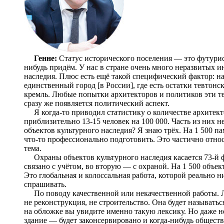
Генне:
Статус исторического поселения — это футурист
нибудь придём. У нас в стране очень много неразвитых и
наследия. Плюс есть ещё такой специфический фактор: 
единственный город [в России], где есть остатки тевтонс
кремль. Любые попытки архитекторов и политиков эти т
сразу же появляется политический аспект.
Я когда-то приводил статистику о количестве архитекто
приблизительно 13-15 человек на 100 000. Часть из них н
объектов культурного наследия? Я знаю трёх. На 1 500 па
что-то профессионально подготовить. Это частично отно
тема.
Охраны объектов культурного наследия касается 73-й ф
связано с учётом, во вторую — с охраной. На 1 500 объе
Это глобальная и колоссальная работа, которой реально н
спрашивать.
По поводу качественной или некачественной работы. Л
не реконструкция, не строительство. Она будет называть
на обложке вы увидите именно такую лексику. Но даже 
здание — будет законсервировано и когда-нибудь обществ