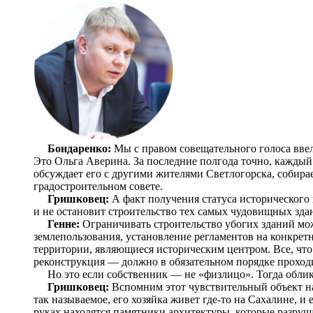
Бондаренко:
Мы с правом совещательного голоса ввел
Это Ольга Аверина. За последние полгода точно, каждый 
обсуждает его с другими жителями Светлогорска, собирае
градостроительном совете.
Гришковец:
А факт получения статуса исторического п
и не остановит строительство тех самых чудовищных зда
Генне:
Ограничивать строительство убогих зданий можн
землепользования, установление регламентов на конкрет
территории, являющиеся историческим центром. Все, что
реконструкция — должно в обязательном порядке проходи
Но это если собственник — не «физлицо». Тогда облик 
Гришковец:
Вспомним этот чувствительный объект н
так называемое, его хозяйка живет где-то на Сахалине, и
руках находятся памятники архитектуры, которые разруш