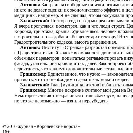
Антонов:
Застраивая свободные пятачки некими дост
никто не делает оценки их экономического эффекта и цел
медицины, например. Я не слышал, чтобы обсуждали про
Заливатский:
Полтора года назад мы реализовывали н
Я вчера прогулялся, посмотрел, как и что люди строят. 
Коробка, три этажа, крыша. Удивляешься: человек вложи
в строительство — добавил бы денег архитектору! Но я н
Градостроительного кодекса, высота разрешённая.
Антонов:
Институт «Стрелка» разработал объёмно-про
в Градостроительный кодекс возможность дополнительно
объемных параметров, попытаться регламентировать визу
фасада, угла наклона кровли и так далее. Законопроект об
вероятность, что какие-то дополнительные легальные ин
Гришковец:
Единственное, что нужно — законодател
признать, что это необходимо сделать как можно скорее.
Заливатский:
Глав [муниципалитетов] избирать только
Гришковец:
Многие искренне считают мой дом на Вер
Некоторые считают некрасивым стиль «баухаус», нашу а
но это же невозможно — взять и переубедить.
© 2016 журнал «Королевские ворота»
16+