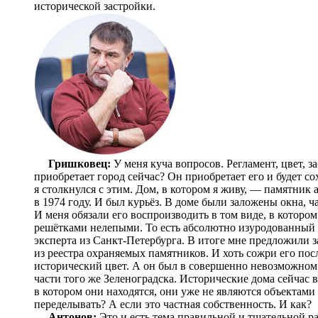
исторической застройки.
Гришковец:
У меня куча вопросов. Регламент, цвет, з
приобретает город сейчас? Он приобретает его и будет со
я столкнулся с этим. Дом, в котором я живу, — памятник 
в 1974 году. И был курьёз. В доме были заложены окна, ч
И меня обязали его воспроизводить в том виде, в котором
решётками нелепыми. То есть абсолютно изуродованный д
эксперта из Санкт-Петербурга. В итоге мне предложили з
из реестра охраняемых памятников. И хоть сожри его посл
исторический цвет. А он был в совершенно невозможном 
части того же Зеленоградска. Исторические дома сейчас в
в котором они находятся, они уже не являются объектами
переделывать? А если это частная собственность. И как?
Антонов:
Это и есть тема правильной и тщательной ра