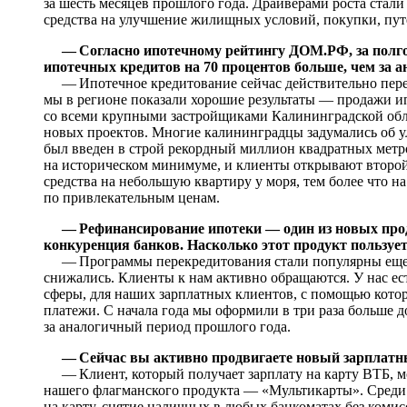
за шесть месяцев прошлого года. Драйверами роста стал
средства на улучшение жилищных условий, покупки, пут
— Согласно ипотечному рейтингу ДОМ.РФ, за полг
ипотечных кредитов на 70 процентов больше, чем за а
— Ипотечное кредитование сейчас действительно переж
мы в регионе показали хорошие результаты — продажи и
со всеми крупными застройщиками Калининградской обла
новых проектов. Многие калининградцы задумались об у
был введен в строй рекордный миллион квадратных метро
на историческом минимуме, и клиенты открывают второ
средства на небольшую квартиру у моря, тем более что
по привлекательным ценам.
— Рефинансирование ипотеки — один из новых прод
конкуренция банков. Насколько этот продукт пользуе
— Программы перекредитования стали популярны еще в
снижались. Клиенты к нам активно обращаются. У нас е
сферы, для наших зарплатных клиентов, с помощью кот
платежи. С начала года мы оформили в три раза больше 
за аналогичный период прошлого года.
— Сейчас вы активно продвигаете новый зарплатный
— Клиент, который получает зарплату на карту ВТБ, м
нашего флагманского продукта — «Мультикарты». Среди 
на карту, снятие наличных в любых банкоматах без коми