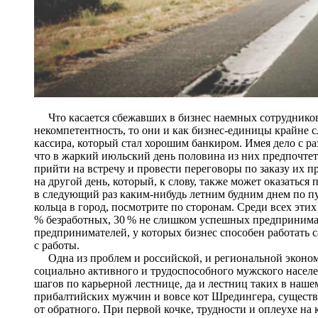
Что касается сбежавших в бизнес наемных сотрудников,
некомпетентность, то они и как бизнес-единицы крайне с
кассира, который стал хорошим банкиром. Имея дело с р
что в жаркий июльский день половина из них предпочтет 
прийти на встречу и провести переговоры по заказу их п
на другой день, который, к слову, также может оказатьс
в следующий раз каким-нибудь летним будним днем по пу
кольца в город, посмотрите по сторонам. Среди всех эти
% безработных, 30 % не слишком успешных предпринимат
предпринимателей, у которых бизнес способен работать с
с работы.
Одна из проблем и российской, и региональной эконом
социально активного и трудоспособного мужского насел
шагов по карьерной лестнице, да и лестниц таких в наше
прибалтийских мужчин и вовсе кот Шредингера, существо
от обратного. При первой кочке, трудности и оплеухе на