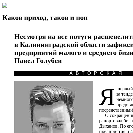
Каков приход, таков и поп
Несмотря на все потуги расшевелит
в Калининградской области зафикс
предприятий малого и среднего бизне
Павел Голубев
АВТОРСКАЯ
Я
первый,
за тенд
немного
предста
посредственный
О сокращении ч
рапортовал биз
Дыханов. По его
предприятия и 4