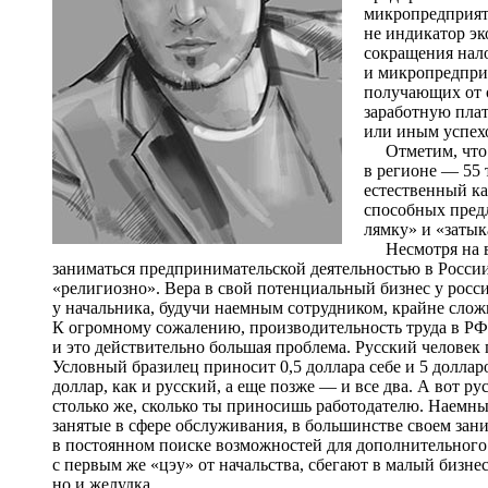
микропредприят
не индикатор эк
сокращения нало
и микропредпри
получающих от 
заработную плат
или иным успехо
Отметим, что н
в регионе — 55
естественный ка
способных предл
лямку» и «заты
Несмотря на ви
заниматься предпринимательской деятельностью в России
«религиозно». Вера в свой потенциальный бизнес у росси
у начальника, будучи наемным сотрудником, крайне слож
К огромному сожалению, производительность труда в РФ 
и это действительно большая проблема. Русский человек 
Условный бразилец приносит 0,5 доллара себе и 5 долларо
доллар, как и русский, а еще позже — и все два. А вот ру
столько же, сколько ты приносишь работодателю. Наемны
занятые в сфере обслуживания, в большинстве своем зан
в постоянном поиске возможностей для дополнительного 
с первым же «цэу» от начальства, сбегают в малый бизнес
но и желудка.