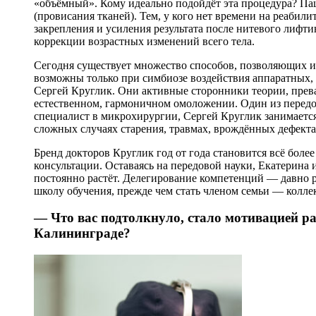
«объёмный». Кому идеально подойдёт эта процедура? П
(провисания тканей). Тем, у кого нет времени на реабил
закрепления и усиления результата после нитевого лифтин
коррекции возрастных изменений всего тела.
Сегодня существует множество способов, позволяющих и
возможны только при симбиозе воздействия аппаратных,
Сергей Круглик. Они активные сторонники теории, прев
естественном, гармоничном омоложении. Один из перед
специалист в микрохирургии, Сергей Круглик занимается
сложных случаях старения, травмах, врождённых дефекта
Бренд докторов Круглик год от года становится всё бол
консультации. Оставаясь на передовой науки, Екатерина
постоянно растёт. Делегирование компетенций — давно
школу обучения, прежде чем стать членом семьи — коллек
— Что вас подтолкнуло, стало мотивацией ра
Калининграде?