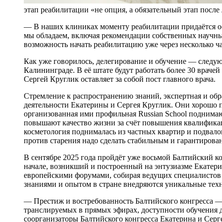
этап реабилитации «не опция, а обязательный этап посл
— В наших клиниках моменту реабилитации придаётся о
мы обладаем, включая рекомендации собственных научны
возможность начать реабилитацию уже через несколько ч
Как уже говорилось, делегирование и обучение — следую
Калининграде. В её штате будут работать более 30 врачей
Сергей Круглик оставляет за собой пост главного врача.
Стремление к распространению знаний, экспертная и об
деятельности Екатерины и Сергея Круглик. Они хорошо п
организованная ими профильная Russian School поднима
повышают качество жизни за счёт повышения квалификац
косметология поднималась из частных квартир и подвалов
против старения надо сделать стабильным и гарантирова
В сентябре 2025 года пройдёт уже восьмой Балтийский к
начале, возникший и построенный на энтузиазме Екатери
европейскими форумами, собирая ведущих специалистов
знаниями и опытом в стране внедряются уникальные техн
— Престиж и востребованность Балтийского конгресса —
транслируемых в прямых эфирах, доступности обучения д
соорганизаторы Балтийского конгресса Екатерина и Серг