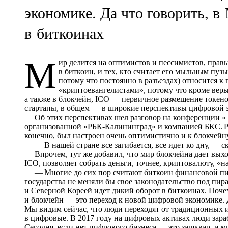
экономике. Да что говорить, в
в биткоинах
М
ир делится на оптимистов и пессимистов, правых
в биткоин, и тех, кто считает его мыльным п
потому что постоянно в разъездах) относится к
«криптоевангелистами», потому что кроме веры
а также в блокчейн, ICO — первичное размещение токенов
стартапы, в общем — в широкие перспективы цифровой 
Об этих перспективах шел разговор на конференции «Т
организованной «РБК-Калининград» и компанией БКС. Р
конечно, был настроен очень оптимистично и к блокчейну,
— В нашей стране все загибается, все идет ко дну, — с
Впрочем, тут же добавил, что мир блокчейна дает выход
ICO, позволяет собрать деньги, точнее, криптовалюту, «н
— Многие до сих пор считают биткоин финансовой пир
государства не меняли бы свое законодательство под пир
и Северной Кореей идет дикий оборот в биткоинах. Поче
и блокчейн — это переход к новой цифровой экономике. Д
Мы видим сейчас, что люди переходят от традиционных 
в цифровые. В 2017 году на цифровых активах люди зараб
Сегодня, если нет цифрового бизнеса — это зашквар, и 