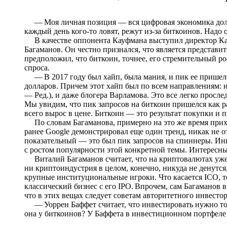
— Моя личная позиция — вся цифровая экономика долж
каждый день кого-то ловят, режут из-за биткоинов. Надо о
В качестве оппонента Кауфмана выступил директор К
Багаманов. Он честно признался, что является представ
предположил, что биткоин, точнее, его стремительный р
спроса.
— В 2017 году был хайп, была мания, и пик ее пришелся
долларов. Причем этот хайп был по всем направлениям: 
— Ред.), и даже блогера Варламова. Это все легко просле
Мы увидим, что пик запросов на биткоин пришелся как раз
всего вырос в цене. Биткоин — это результат покупки и п
По словам Багаманова, примерно на это же время прихо
ранее Google демонстрировал еще один тренд, никак не 
показательный — это был пик запросов на спиннеры. Ин
с ростом популярности этой конкретной темы. Интересны
Виталий Багаманов считает, что на криптовалютах уже 
ни криптоиндустрия в целом, конечно, никуда не денутся,
крупные институциональные игроки. Что касается ICO, т
классический бизнес с его IPO. Впрочем, сам Багаманов 
что в этих вещах следует советам авторитетного инвесто
— Уоррен Баффет считает, что инвестировать нужно тольк
она у биткоинов? У Баффета в инвестиционном портфеле 