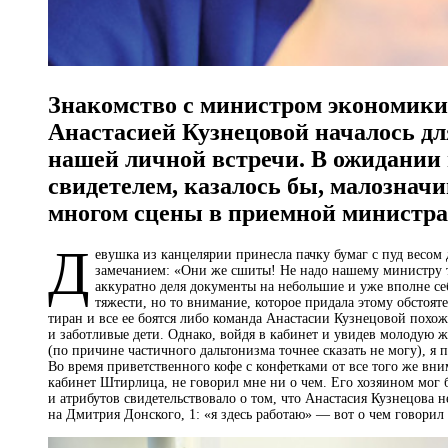
Знакомство с министром экономики
Анастасией Кузнецовой началось для
нашей личной встречи. В ожидании 
свидетелем, казалось бы, малозначи
многом сцены в приемной министра
Д
евушка из канцелярии принесла пачку бумаг с пуд весом 
замечанием: «Они же сшиты! Не надо нашему министру т
аккуратно деля документы на небольшие и уже вполне се
тяжести, но то внимание, которое придала этому обстоят
тиран и все ее боятся либо команда Анастасии Кузнецовой пох
и заботливые дети. Однако, войдя в кабинет и увидев молодую 
(по причине частичного дальтонизма точнее сказать не могу), я 
Во время приветственного кофе с конфетками от все того же вним
кабинет Штирлица, не говорил мне ни о чем. Его хозяином мог 
и атрибутов свидетельствовало о том, что Анастасия Кузнецова 
на Дмитрия Донского, 1: «я здесь работаю» — вот о чем говорил 