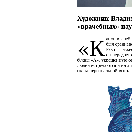
Художник Владим
«врачебных» на
«К
анон врачеб
был среднев
Рази — изве
он передает
буквы «А», украшенную о
людей встречаются и на л
их на персональной выста