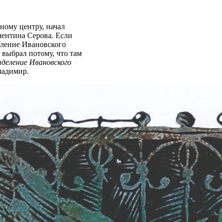
ному центру, начал
алентина Серова. Если
еление Ивановского
 выбрал потому, что там
тделение Ивановского
ладимир.