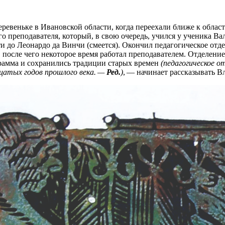
евеньке в Ивановской области, когда переехали ближе к област
го преподавателя, который, в свою очередь, учился у ученика В
ти до Леонардо да Винчи (смеется). Окончил педагогическое отд
после чего некоторое время работал преподавателем. Отделение
грамма и сохранились традиции старых времен
(педагогическое о
цатых годов прошлого века. —
Ред.
)
, — начинает рассказывать В