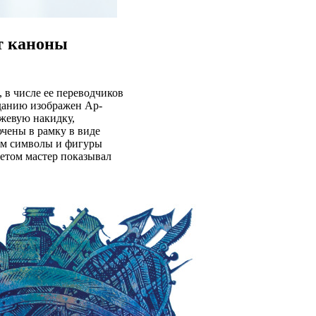
т каноны
 в числе ее переводчиков
данию изображен Ар-
жевую накидку,
чены в рамку в виде
ам символы и фигуры
етом мастер показывал