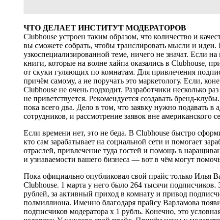
ЧТО ДЕЛАЕТ ИНСТИТУТ МОДЕРАТОРОВ
Clubhouse устроен таким образом, что количество и каче
вы сможете собрать, чтобы транслировать мысли и идеи. 
узкоспециализированной теме, ничего не значат. Если на
книги, которые на волне хайпа оказались в Clubhouse, п
от скуки гуляющих по комнатам. Для привлечения подпи
причём самому, а не поручать это маркетологу. Если, кон
Clubhouse не очень подходит. Разработчики несколько раз
не приветствуется. Рекомендуется создавать бренд-клубы
пока всего два. Дело в том, что заявку нужно подавать 
сотрудников, и рассмотрение заявок вне американского с
Если времени нет, это не беда. В Clubhouse быстро сфор
кто сам зарабатывает на социальной сети и помогает зара
отраслей, привлечение туда гостей и помощь в наращиван
и узнаваемости вашего бизнеса — вот в чём могут помочь
Пока официально опубликовал свой прайс только Илья 
Clubhouse. 1 марта у него было 264 тысячи подписчиков
рублей, за активный приход в комнату и привод подписч
полмиллиона. Именно благодаря прайсу Варламова появил
подписчиков модератора х 1 рубль. Конечно, это условн