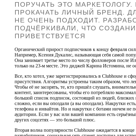
ПОРУЧАТЬ ЭТО МАРКЕТОЛОГУ. 
ПРОКАЧАТЬ ЛИЧНЫЙ БРЕНД. Д
НЕ ОЧЕНЬ ПОДХОДИТ. РАЗРАБ
ПОДЧЁРКИВАЛИ, ЧТО СОЗДАНИ
ПРИВЕТСТВУЕТСЯ
Органический прирост подписчиков к концу февраля силь
Например, Ксения Дукалис, называющая себя самой попу
Она занимает третье место по числу фолловеров после 
только на 23-м месте. Это диджей Карина Истомина, не о
Все, кто хотел, уже зарегистрировались в Clubhouse и с
присутствия. Алгоритмы устроены таким образом, что лен
Чтобы её не засорять, те, кто пришёл слушать, внимательн
контент, заинтересованы, чтобы его потребляло максима
большой список подписок, состоящий из людей, близких
сложно, если вы опоздали (а вы опоздали). Накрутки ест
телефона и инвайтов. Но и накрутки с ботами ничем не по
аудитории. Если у вас или вашей компании есть серьёзн
других соцсетях — это большой плюс.
Вторая волна популярности Clubhouse ожидается в конце 
разработчиков, социальная сеть станет доступна для устр