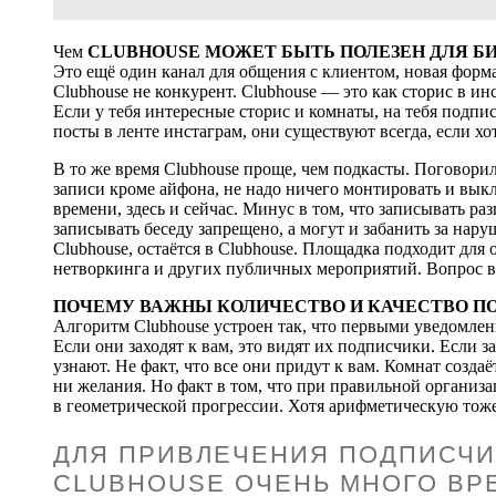
Чем
CLUBHOUSE МОЖЕТ БЫТЬ ПОЛЕЗЕН ДЛЯ Б
Это ещё один канал для общения с клиентом, новая форма
Clubhouse не конкурент. Clubhouse — это как сторис в ин
Если у тебя интересные сторис и комнаты, на тебя подпи
посты в ленте инстаграм, они существуют всегда, если хо
В то же время Clubhouse проще, чем подкасты. Поговори
записи кроме айфона, не надо ничего монтировать и вык
времени, здесь и сейчас. Минус в том, что записывать раз
записывать беседу запрещено, а могут и забанить за нар
Clubhouse, остаётся в Clubhouse. Площадка подходит для
нетворкинга и других публичных мероприятий. Вопрос в 
ПОЧЕМУ ВАЖНЫ КОЛИЧЕСТВО И КАЧЕСТВО П
Алгоритм Clubhouse устроен так, что первыми уведомле
Если они заходят к вам, это видят их подписчики. Если за
узнают. Не факт, что все они придут к вам. Комнат созда
ни желания. Но факт в том, что при правильной организ
в геометрической прогрессии. Хотя арифметическую тоже
ДЛЯ ПРИВЛЕЧЕНИЯ ПОДПИСЧИ
CLUBHOUSE ОЧЕНЬ МНОГО ВРЕ