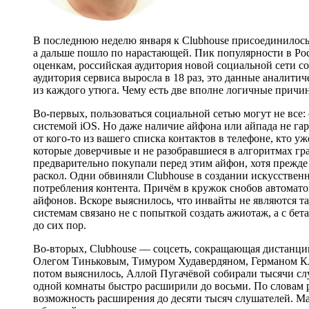
В последнюю неделю января к Clubhouse присоединилось 
а дальше пошло по нарастающей. Пик популярности в Ро
оценкам, российская аудитория новой социальной сети со
аудитория сервиса выросла в 18 раз, это данные аналитич
из каждого утюга. Чему есть две вполне логичные причи
Во-первых, пользоваться социальной сетью могут не все:
системой iOS. Но даже наличие айфона или айпада не га
от кого-то из вашего списка контактов в телефоне, кто уж
которые доверчивые и не разобравшиеся в алгоритмах гр
предварительно покупали перед этим айфон, хотя прежде
раскол. Одни обвиняли Clubhouse в создании искусстве
потребления контента. Причём в кружок снобов автоматом
айфонов. Вскоре выяснилось, что инвайты не являются 
системам связано не с попыткой создать ажиотаж, а с бе
до сих пор.
Во-вторых, Clubhouse — соцсеть, сокращающая дистанц
Олегом Тиньковым, Тимуром Худавердяном, Германом Кл
потом выяснилось, Аллой Пугачёвой собирали тысячи слу
одной комнаты быстро расширили до восьми. По словам р
возможность расширения до десяти тысяч слушателей. Ма