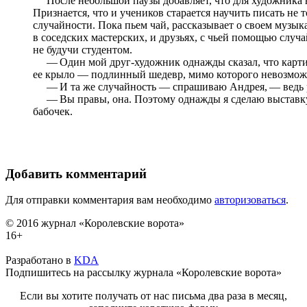
После небольшой паузы добавляет, что для художника в
Признается, что и учеников старается научить писать не 
случайности. Пока пьем чай, рассказывает о своем муз
в соседских мастерских, и друзьях, с чьей помощью случ
не будучи студентом.
— Один мой друг-художник однажды сказал, что картин
ее крыло — подлинный шедевр, мимо которого невозможно 
— И та же случайность — спрашиваю Андрея, — ведь ра
— Вы правы, она. Поэтому однажды я сделаю выставку,
бабочек.
Добавить комментарий
Для отправки комментария вам необходимо
авторизоваться
.
© 2016 журнал «Королевские ворота»
16+
Разработано в
KDA
Подпишитесь на рассылку журнала «Королевские ворота»
Если вы хотите получать от нас письма два раза в месяц,