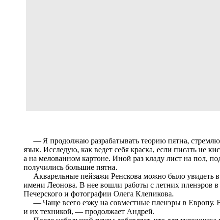
— Я продолжаю разрабатывать теорию пятна, стремлюс
язык. Исследую, как ведет себя краска, если писать не ки
а на мелованном картоне. Иной раз кладу лист на пол, п
получились большие пятна.
Акварельные пейзажи Ренскова можно было увидеть в ян
имени Леонова. В нее вошли работы с летних пленэров в
Печерского и фотографии Олега Клепикова.
— Чаще всего езжу на совместные пленэры в Европу. Во
и их техникой, — продолжает Андрей.