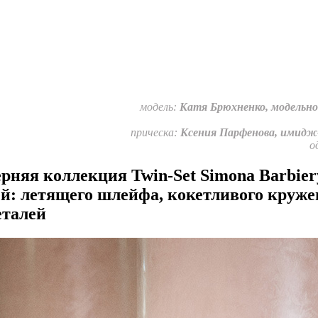
модель:
Катя Брюхненко, модельное
прическа:
Ксения Парфенова, имидж
о
ерняя коллекция Twin-Set Simona Barbie
й: летящего шлейфа, кокетливого круже
еталей