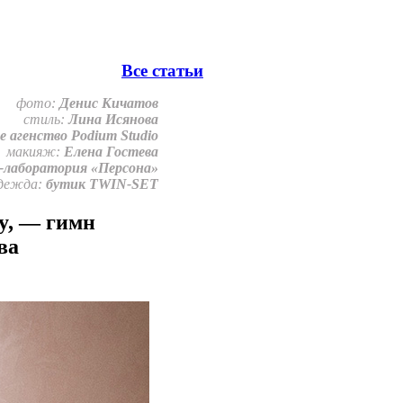
Все статьи
фото:
Денис Кичатов
стиль:
Лина Исянова
 агенство Podium Studio
макияж:
Елена Гостева
-лаборатория «Персона»
дежда:
бутик TWIN-SET
ry, — гимн
ва