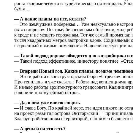
роста экономического и туристического потенциала. У на
бухта…
— А какие планы на нее, кстати?
— Это жемчужина побережья… Уже неактуально настрои
их «за дорого». Поэтому бизнесменам объясняем, мол, ре
к среде и не мешать горожанам. Тот же самый променад: 
тысяч квадратных метров застройки вдоль. Социальный об
встроенный в жилые помещения. Надоели спекуляции на э
— Такой подход дороже обходится для застройщика и 
— Такой подход эффективнее, инвестору понятнее. «Ста
— Впереди Новый год. Какие планы, помимо чемпиона
— Это и работа с конструкторским бюро «Стрелка» по п
Про генпланы я уже сказал… Работа над концепциями дру
И начало работы архитектурного градосовета Калинингра
говорили про музейный остров.
— Да, о нем уже вовсю спорят.
— И слава Богу. По крайней мере, эта идея никого не о
на проект развития острова Октябрьский — принципиальн
Благоустройство новых территорий, например бывшего с
— А деньги на это есть?