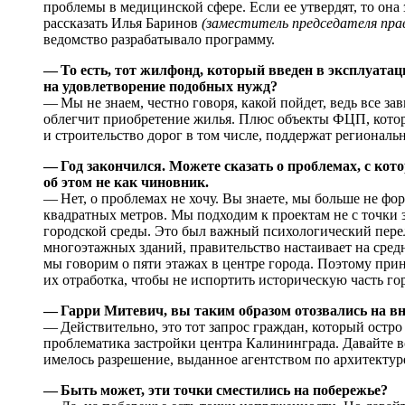
проблемы в медицинской сфере. Если ее утвердят, то она 
рассказать Илья Баринов
(заместитель председателя пр
ведомство разрабатывало программу.
— То есть, тот жилфонд, который введен в эксплуатац
на удовлетворение подобных нужд?
— Мы не знаем, честно говоря, какой пойдет, ведь все зав
облегчит приобретение жилья. Плюс объекты ФЦП, котор
и строительство дорог в том числе, поддержат региональ
— Год закончился. Можете сказать о проблемах, с ко
об этом не как чиновник.
— Нет, о проблемах не хочу. Вы знаете, мы больше не фо
квадратных метров. Мы подходим к проектам не с точки 
городской среды. Это был важный психологический перело
многоэтажных зданий, правительство настаивает на сред
мы говорим о пяти этажах в центре города. Поэтому пр
их отработка, чтобы не испортить историческую часть го
— Гарри Митевич, вы таким образом отозвались на вн
— Действительно, это тот запрос граждан, который остро
проблематика застройки центра Калининграда. Давайте в
имелось разрешение, выданное агентством по архитектур
— Быть может, эти точки сместились на побережье?