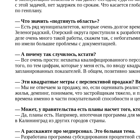
с этой задачей, нет задержек по срокам. Что касается гло
по генплану.
— Что значить «подтянуть область»?
— Есть ряд муниципалитетов, которые очень долгое врем
Зеленоградский, Озерский округа приступили к разработ
деле очень много такой работы, скажем так, с небогатым
но имели большие проблемы с документацией.
— А почему так случилось, кстати?
— Все очень просто: нехватка квалифицированного перс
того, по тем цифрам, которые у меня есть, по вводу квад
запланированных показателей. В общем, позитивно закон
— Эти квадратные метры с перспективой продажи? Вы
— Мы не отвечаем за продажу, но, если оценивать реали
жилья, демпинг, понимаем, что застройщикам тяжело, и 
времена именно в части покупательной способности и ц
— Может, у правительства есть планы насчет того, кт
— Да, планы есть. Например, ипотечная программа для м
в Калининград из других городов страны.
— А расскажите про медперсонал. Это больная тема.
— Разработана программа субсидирования процентной ста