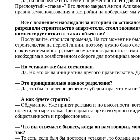
— Да, на побережье есть точки напряженности. Но давайт
Пресловутый «стакан»? Его лично закрыл Антон Алихано
правил землепользования и застройки на побережье: мы 
— Все с волнением наблюдали за историей со «стаканом
разрешили строительство апарт-отеля, стоял экономи
компенсирует отказ от таких объектов?
— Послушайте, строился променад. На тот момент не был
строительства на первой линии, поэтому нужно было сме
с окружением монстр, имея возможность работать с теми 
необходима в хозяйственном обороте для потенциала эко
— Но «стакан» же был согласован.
— Да. Но это была инициатива другого правительства. Д
— Это принципиально важное разделение?
— Да, это было волевое решение губернатора, что мы не б
— А как будете строить?
— Обдуманно. Уже принят регламент по высотности, кото
по сути, четыре этажа. Три варианта архитектурного виде
общественность и профессионалы.
— Что вы отвечаете бизнесу, когда он вам говорит, мо
так?
— То есть, если был бы построен «стакан», то больше ден