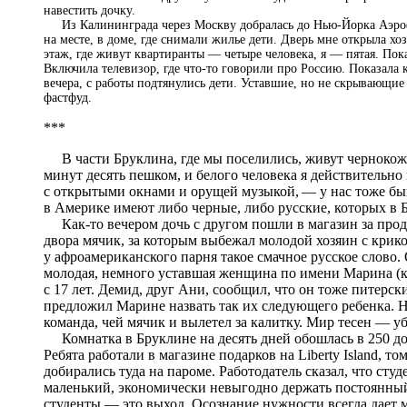
навестить дочку.
Из Калининграда через Москву добралась до Нью-Йорка Аэрофл
на месте, в доме, где снимали жилье дети. Дверь мне открыла х
этаж, где живут квартиранты — четыре человека, я — пятая. Пок
Включила телевизор, где что-то говорили про Россию. Показала к
вечера, с работы подтянулись дети. Уставшие, но не скрывающие р
фастфуд.
***
В части Бруклина, где мы поселились, живут чернокожие
минут десять пешком, и белого человека я действительно
с открытыми окнами и орущей музыкой, — у нас тоже быва
в Америке имеют либо черные, либо русские, которых в 
Как-то вечером дочь с другом пошли в магазин за проду
двора мячик, за которым выбежал молодой хозяин с крик
у афроамериканского парня такое смачное русское слово. 
молодая, немного уставшая женщина по имени Марина (как
с 17 лет. Демид, друг Ани, сообщил, что он тоже питерс
предложил Марине назвать так их следующего ребенка. Н
команда, чей мячик и вылетел за калитку. Мир тесен — у
Комнатка в Бруклине на десять дней обошлась в 250 дол
Ребята работали в магазине подарков на Liberty Island, т
добирались туда на пароме. Работодатель сказал, что сту
маленький, экономически невыгодно держать постоянный
студенты — это выход. Осознание нужности всегда дает м