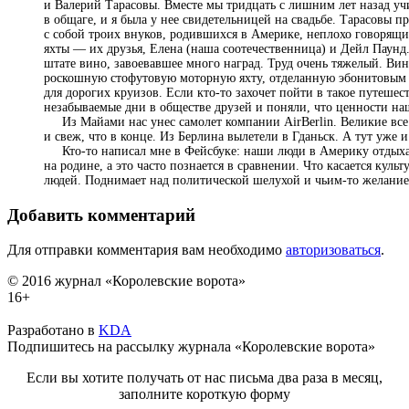
и Валерий Тарасовы. Вместе мы тридцать с лишним лет назад уч
в общаге, и я была у нее свидетельницей на свадьбе. Тарасовы п
с собой троих внуков, родившихся в Америке, неплохо говорящи
яхты — их друзья, Елена (наша соотечественница) и Дейл Паунд
штате вино, завоевавшее много наград. Труд очень тяжелый. Ви
роскошную стофутовую моторную яхту, отделанную эбонитовым де
для дорогих круизов. Если кто-то захочет пойти в такое путеше
незабываемые дни в обществе друзей и поняли, что ценности наш
Из Майами нас унес самолет компании AirBerlin. Великие все ж
и свеж, что в конце. Из Берлина вылетели в Гданьск. А тут уже и
Кто-то написал мне в Фейсбуке: наши люди в Америку отдыхать 
на родине, а это часто познается в сравнении. Что касается кул
людей. Поднимает над политической шелухой и чьим-то желание
Добавить комментарий
Для отправки комментария вам необходимо
авторизоваться
.
© 2016 журнал «Королевские ворота»
16+
Разработано в
KDA
Подпишитесь на рассылку журнала «Королевские ворота»
Если вы хотите получать от нас письма два раза в месяц,
заполните короткую форму