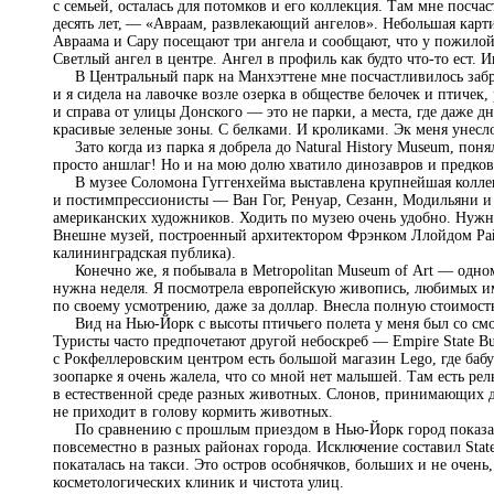
с семьей, осталась для потомков и его коллекция. Там мне посча
десять лет, — «Авраам, развлекающий ангелов». Небольшая карти
Авраама и Сару посещают три ангела и сообщают, что у пожилой 
Светлый ангел в центре. Ангел в профиль как будто что-то ест. И
В Центральный парк на Манхэттене мне посчастливилось забре
и я сидела на лавочке возле озерка в обществе белочек и птичек
и справа от улицы Донского — это не парки, а места, где даже д
красивые зеленые зоны. С белками. И кроликами. Эк меня унесл
Зато когда из парка я добрела до Natural History Museum, поня
просто аншлаг! Но и на мою долю хватило динозавров и предков 
В музее Соломона Гуггенхейма выставлена крупнейшая коллек
и постимпрессионисты — Ван Гог, Ренуар, Сезанн, Модильяни и
американских художников. Ходить по музею очень удобно. Нужно
Внешне музей, построенный архитектором Фрэнком Ллойдом Райт
калининградская публика).
Конечно же, я побывала в Metropolitan Museum of Art — одном
нужна неделя. Я посмотрела европейскую живопись, любимых и
по своему усмотрению, даже за доллар. Внесла полную стоимость:
Вид на Нью-Йорк с высоты птичьего полета у меня был со смо
Туристы часто предпочетают другой небоскреб — Empire State Bu
с Рокфеллеровским центром есть большой магазин Lego, где бабу
зоопарке я очень жалела, что со мной нет малышей. Там есть рел
в естественной среде разных животных. Слонов, принимающих д
не приходит в голову кормить животных.
По сравнению с прошлым приездом в Нью-Йорк город показалс
повсеместно в разных районах города. Исключение составил Staten
покаталась на такси. Это остров особнячков, больших и не очень,
косметологических клиник и чистота улиц.