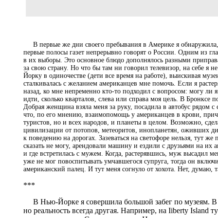
В первые же дни своего пребывания в Америке я обнаружила, ч
первые полосы газет непрерывно говорят о России. Одним из г
в их выборы. Это основное блюдо дополнялось разными приправа
за свою страну. Но что бы там ни говорил телевизор, на себе я 
Йорку в одиночестве (дети все время на работе), выискивая муз
сталкивалась с желанием американцев мне помочь. Если я растер
назад, ко мне непременно кто-то подходил с вопросом: могу ли я
идти, сколько кварталов, слева или справа моя цель. В Бронксе п
Добрая женщина взяла меня за руку, посадила в автобус рядом с 
что, по его мнению, взаимопомощь у американцев в крови, прич
туристов, но и всех народов, и планеты в целом. Возможно, сде
цивилизации от потопов, метеоритов, инопланетян, оживших дино
к поведению на дорогах. Зазеваться на светофоре нельзя, тут ж
сказать не могу, арендовали машину и ездили с друзьями на их 
и где встретилась с мужем. Когда, растерявшись, муж высадил м
уже не мог повоспитывать умчавшегося супруга, тогда он включи
американский палец. И тут меня согнуло от хохота. Нет, думаю, т
***
В Нью-Йорке я совершила большой забег по музеям. В ин
но реальность всегда другая. Например, на Iiberty Island 