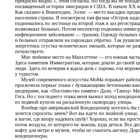
прекрасно видно. С этим согласна. Но тогда вы не попад
посвященный истории эмиграции в США. В начале XX века
Как сказано в Википедии, Эллис — место высадки предко
населения страны. Я посмотрела там фильм «Остров наде
поднимались по лестнице на второй этаж в зал регистрац
возможных больных. Потом инспектор поднимал иммигра
инфекционное заболевание — трахому. Одежду больных 
и больных отправляли на пароходах обратно. Так рушилис
энергетика: сгустка человеческих эмоций, которые не раз
почувствуете.
Мое любимое место на Манхэттене — его южная часть. Отс
Здесь памятник Иммигрантам, которые дошли до своей ц
люди. Здесь по вечерам я ждала дочь с парома, ела морож
у туристов.
Музей современного искусства МоМа поражает работами
проскочила первые этажи с булькающими бетонными ванн
шедеврами, как «Постоянство памяти» Дали, «Танец» Мат
Гога. Но с последнего этажа меня выжил холод кондиционе
из ледяной купели на раскаленную сковородку улицы.
Вообще про американский Кондиционер хотелось бы сказ
хочется спросить: зачем? Вот вы идете по знойной улице,
в вагон, где впору надевать шубу! Хорошо, если вы прост
поток воздуха, от которого не знаешь, куда деться. Все д
кофту для метро и музеев, чтобы не схватить ангину. Доро
кондиционеры.