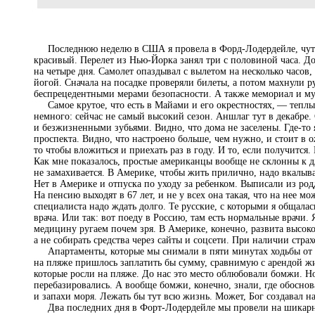
Последнюю неделю в США я провела в Форд-Лодердейле, чуть с
красивый. Перелет из Нью-Йорка занял три с половиной часа. До
на четыре дня. Самолет опаздывал с вылетом на несколько часов, 
йогой. Сначала на посадке проверяли билеты, а потом махнули р
беспрецедентными мерами безопасности. А также мемориал и муз
Самое крутое, что есть в Майами и его окрестностях, — теплый
немного: сейчас не самый высокий сезон. Аншлаг тут в декабре
и безжизненными зубьями. Видно, что дома не заселены. Где-то 
проспекта. Видно, что настроено больше, чем нужно, и стоит в 
то чтобы вложиться и приехать раз в году. И то, если получится.
Как мне показалось, простые американцы вообще не склонны к д
не замахивается. В Америке, чтобы жить прилично, надо вкалыва
Нет в Америке и отпуска по уходу за ребенком. Выписали из родд
На пенсию выходят в 67 лет, и не у всех она такая, что на нее 
специалиста надо ждать долго. Те русские, с которыми я общалас
врача. Или так: вот поеду в Россию, там есть нормальные врачи.
медицину ругаем почем зря. В Америке, конечно, развита высоко
а не собирать средства через сайты и соцсети. При наличии стра
Апартаменты, которые мы снимали в пяти минутах ходьбы от п
на пляже пришлось заплатить бы сумму, сравнимую с арендой жи
которые росли на пляже. До нас это место облюбовали бомжи. Н
перебазировались. А вообще бомжи, конечно, знали, где обоснов
и запахи моря. Лежать бы тут всю жизнь. Может, Бог создавал на
Два последних дня в Форт-Лодердейле мы провели на шикарной