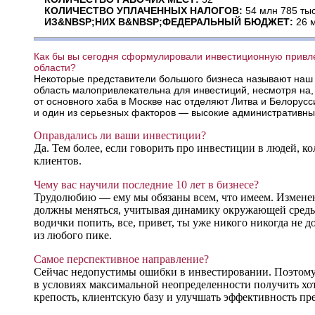
КОЛИЧЕСТВО УПЛАЧЕННЫХ НАЛОГОВ:
54 млн 785 тыс
ИЗ&NBSP;НИХ В&NBSP;ФЕДЕРАЛЬНЫЙ БЮДЖЕТ:
26 м
Как бы вы сегодня сформулировали инвестиционную привле
области?
Некоторые представители большого бизнеса называют наш
область малопривлекательна для инвестиций, несмотря на,
от основного хаба в Москве нас отделяют Литва и Белор
и один из серьезных факторов — высокие административны
Оправдались ли ваши инвестиции?
Да. Тем более, если говорить про инвестиции в людей, ко
клиентов.
Чему вас научили последние 10 лет в бизнесе?
Трудолюбию — ему мы обязаны всем, что имеем. Измене
должны меняться, учитывая динамику окружающей среды.
водички попить, все, привет, ты уже никого никогда не
из любого пике.
Самое перспективное направление?
Сейчас недопустимы ошибки в инвестировании. Поэтому 
в условиях максимальной неопределенности получить хот
крепость, клиентскую базу и улучшать эффективность пре