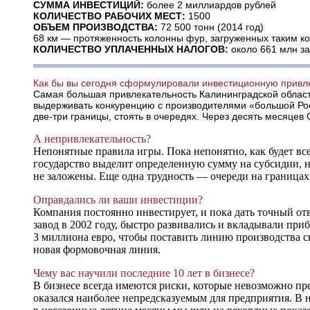
СУММА ИНВЕСТИЦИЙ:
более 2 миллиардов рублей
КОЛИЧЕСТВО РАБОЧИХ МЕСТ:
1500
ОБЪЕМ ПРОИЗВОДСТВА:
72 500 тонн (2014 год)
68 км — протяженность колонны фур, загруженных таким к
КОЛИЧЕСТВО УПЛАЧЕННЫХ НАЛОГОВ:
около 661 млн за
Как бы вы сегодня сформулировали инвестиционную привле
Самая большая привлекательность Калининградской облас
выдерживать конкуренцию с производителями «большой Росс
две-три границы, стоять в очередях. Через десять месяцев 
А непривлекательность?
Непонятные правила игры. Пока непонятно, как будет все 
государство выделит определенную сумму на субсидии, но
не заложены. Еще одна трудность — очереди на границах
Оправдались ли ваши инвестиции?
Компания постоянно инвестирует, и пока дать точный от
завод в 2002 году, быстро развивались и вкладывали пр
3 миллиона евро, чтобы поставить линию производства с
новая формовочная линия.
Чему вас научили последние 10 лет в бизнесе?
В бизнесе всегда имеются риски, которые невозможно пр
оказался наиболее непредсказуемым для предприятия. В 