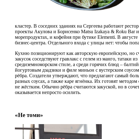
кластер. В соседних зданиях на Сергеева работают рестор
проекты Акулова и Борисенко Matsu Izakaya & Roku Bar и
морепродуктах, и кофейня при бутике Elementi. В августе
бизнес-центра. Отдельного входа с улицы нет: чтобы попа
Кухню позиционируют как авторскую европейскую, но сч
закусок соседствуют гравлакс с гелем из манго, татаки 
средиземноморском стиле, а среди горячих блюд – балти
йогуртовым дзадзики и филе миньон с вустерским соусом. 
рёбра. Создатели утверждают, что предлагают самый бол
разных соусах, а также каре ягнёнка. Их готовят методом
не жёстким. Обычно рёбра считаются закуской, но в соче
оказывается непросто осилить.
«Не томи»