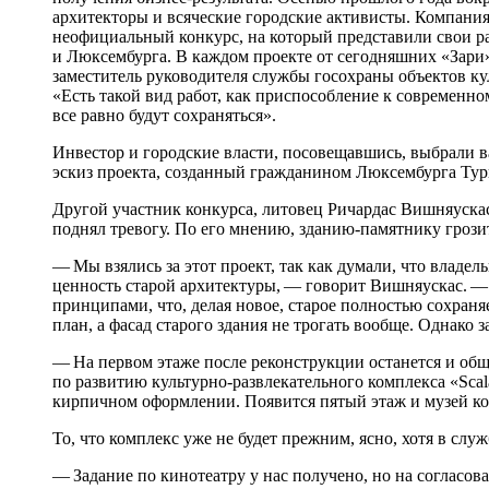
архитекторы и всяческие городские активисты. Компания
неофициальный конкурс, на который представили свои р
и Люксембурга. В каждом проекте от сегодняшних «Зари» 
заместитель руководителя службы госохраны объектов к
«Есть такой вид работ, как приспособление к современ
все равно будут сохраняться».
Инвестор и городские власти, посовещавшись, выбрали 
эскиз проекта, созданный гражданином Люксембурга Тур
Другой участник конкурса, литовец Ричардас Вишняускас
поднял тревогу. По его мнению, зданию-памятнику грози
— Мы взялись за этот проект, так как думали, что владел
ценность старой архитектуры, — говорит Вишняускас. —
принципами, что, делая новое, старое полностью сохран
план, а фасад старого здания не трогать вообще. Однако 
— На первом этаже после реконструкции останется и общ
по развитию культурно-развлекательного комплекса «Scal
кирпичном оформлении. Появится пятый этаж и музей к
То, что комплекс уже не будет прежним, ясно, хотя в слу
— Задание по кинотеатру у нас получено, но на согласо