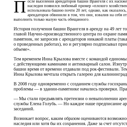
П
осле выселения арендаторов башни Врангеля с их насиже
наследия появился любимый пример «плохого хозяйстве
использовала башню почти 20 лет, однако, как оказалось
арендаторов обвинили в том, что они, взвалив на себя о
выполнить только малую часть обещанного.
История получения башни Врангеля в аренду на 49 лет тож
главой Научно-производственного центра по охране памя
памятник, не запросив с арендаторов никакой платы (так
о проведенных работах), но и регулярно подписывал пр
объеме».
Тем временем Инна Крылова вместе с командой единомы
с действующими каминами и антикварный салон. Изнутри 
башни время от времени отдавали под рок-фестивали. Тем
Инна Крылова мечтала открыть галерею для калининград
В 2008 году одновременно с созданием службы госохраны
проблемы — в здании-памятнике начались проверки. Пра
— Мы стали предъявлять претензии о невыполнении арен
службы Елена Голубь. — Но каждое наше предписание ар
заседаний.
Возникает вопрос, каким образом оцениваются возможнос
наследия или хотя бы их сохранения. Даже за счет отсутс