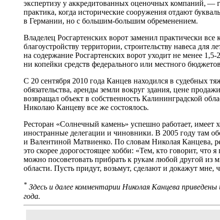
экспертизу у аккредитованных оценочных компаний, — г
практика, когда исторические сооружения отдают букваль
в Германии, но с большим-большим обременением.
Владелец Росгартенских ворот заменил практически все
благоустройству территории, строительству навеса для л
на содержание Росгартенских ворот уходит не менее 1,5-2
ни копейки средств федерального или местного бюджетов
С 20 сентября 2010 года Канцев находился в судебных т
обязательства, аренды земли вокруг здания, цене прода
возвращал объект в собственность Калининградской обла
Николаю Канцеву все же состоялось.
Ресторан «Солнечный камень» успешно работает, имеет 
иностранные делегации и чиновники. В 2005 году там 
и Валентиной Матвиенко. По словам Николая Канцева, ре
это скорее дорогостоящее хобби: «Тем, кто говорит, что 
можно посоветовать прибрать к рукам любой другой из
области. Пусть придут, возьмут, сделают и докажут мне, ч
*
Здесь и далее комментарии Николая Канцева приведены из
года.