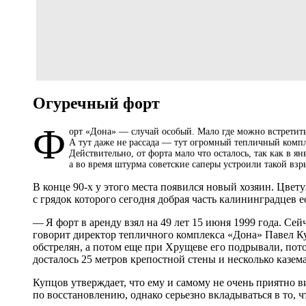
Огуречный форт
Ф
орт «Дона» — случай особый. Мало где можно встретить
А тут даже не рассада — тут огромный тепличный комп
Действительно, от форта мало что осталось, так как в я
а во время штурма советские саперы устроили такой взр
В конце 90‑х у этого места появился новый хозяин. Цвет
с грядок которого сегодня добрая часть калининградцев е
— Я форт в аренду взял на 49 лет 15 июня 1999 года. Се
говорит директор тепличного комплекса «Дона» Павел Ку
обстрелян, а потом еще при Хрущеве его подрывали, пото
досталось 25 метров крепостной стены и несколько казем
Купцов утверждает, что ему и самому не очень приятно в
по восстановлению, однако серьезно вкладываться в то, ч