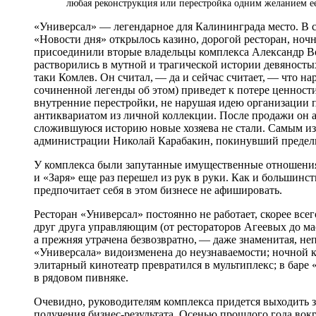
любая реконструкция или перестройка одним желанием ее
«Универсал» — легендарное для Калининграда место. В с
«Новости дня» открылось казино, дорогой ресторан, ночн
присоединили вторые владельцы комплекса Александр Во
растворились в мутной и трагической истории девяносты
таки Комлев. Он считал, — да и сейчас считает, — что 
сочиненной легенды об этом) приведет к потере ценности
внутренние перестройки, не нарушая идею организации п
антиквариатом из личной коллекции. После продажи он ан
сложившуюся историю новые хозяева не стали. Самым и
администрации Николай Карабакин, покинувший предел
У комплекса были запутанные имущественные отношения
и «Заря» еще раз перешел из рук в руки. Как и больши
предпочитает себя в этом бизнесе не афишировать.
Ресторан «Универсал» постоянно не работает, скорее вс
друг друга управляющим (от рестораторов Агеевых до мас
а прежняя утрачена безвозвратно, — даже знаменитая, не
«Универсала» видоизменена до неузнаваемости; ночной к
элитарный кинотеатр превратился в мультиплекс; в баре
в рядовом пивняке.
Очевидно, руководителям комплекса придется выходить з
получения бизнес-результата. Осенью прошлого года вок