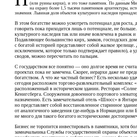
(или руины кирхи), и это тоже памятник. По данным Ми
на охрану более 1,5 тысячи памятников архитектуры, ист
значения. Львиная доля объектов культурного наследия принадл
В этом богатстве можно усмотреть потенциал для роста, 
говорить пока приходится лишь о потенциале, не больше.
культурного наследия так или иначе вовлечена в рынок и 
Подавляющее большинство кирх, замков, господских д
с богатой историей представляют собой жалкое зрелище.
исключением, которое только подтверждает правило), а 
сводов, можно пересчитать по пальцам.
С государством все понятно — оно долгое время не счи
проектах пока не замечена. Скорее, иерархи даже не пре
богатством. А что же частный бизнес? Есть несколько у
сегодня расположен торгово‑развлекательный комплекс «
расположенный в историческом здании. Ресторан «Солн
Кенигсберга. Сооружения довоенного портового элеватор
назначению. Есть замечательный отель «Шлосс» в Янтарн
но представляет собой восстановленное старинное здание
от аналогичного заведения где-нибудь в Нормандии или Бр
не много для такого богатого историческими достоприме
Бизнес не торопится инвестировать в памятники, хотя бол
замначальника Службы государственной охраны объектов