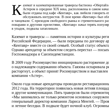
К
аземат и казематированные траверсы бастиона «Обер­та
Астером в середине XIX века, расположены в самом начал
были отданы под кафе «Кентавр», как любили говорить е
обслуживать интуристов. В свое время «Кентавр» был об
и танцевали. С приходом свободного рынка и стремительного 
поварами и другими прелестями, «Кентавр» начал терять популя
в упадок, подвалы затапливало.
Каземат и траверсы — памятник истории и культуры реги
Российской Федерации, — были переданы по договору ар
«Кентавр» вместе со своей семьей. Особый статус объек
Однако арендатор за объектом следить перестал — посы
Госпожнадзора и Санэпидемстанции.
В 2009 году Росимущество инициировало расторжение до
о надлежащем содержании объекта. Гаязова оспаривала ре
расторгнут, а объект принят Росимуществом и выставлен 
компания «Астер».
Около года новые арендаторы проводили реставрационны
2012 года. На территории появилась новая летняя площа
и другие коммуникации. Пять траверсов были отремонтир
«Мы занимались не только ремонтом основных сооружени
генеральный директор компании Лариса Ментей. — Пров
и летние беседки. В подвале будет ночной клуб. Огромны