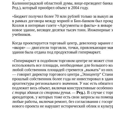
Калининградской областной думы, вице-президент бан
Ред.), который приобрел объект в 2004 году.
«Бюджет получил более 70 млн рублей только за выкуп а
в рамках договора между мэрией и Бин-банком был прок
Козлов в интервью газете «Аргументы и факты» в январ
новое здание, весящее десятки тысяч тонн. Инженерные за
учебников.
Когда проектируется торговый центр, девелопер заранее 
«якоря» — двигатели торговли, точки, привлекающие мак
здания была отдана под продуктовый гипермаркет.
«Гипермаркет в подобном торговом центре не может сто
использовать все площади, необходимые для большого коли
любой собственник площадей стремится „выжать“ из них
— говорит директор торгового центра „Эпицентр“ Стани
прошлый собственник более года не инвестировал в здан
архитектуры регионального значения. У нас есть обязате
подлежит весь объект, включая конструктивные особенно
с торца здания со стороны ручья. —
Ред.
). В случае с т
арендаторов, у которых тоже есть свои запросы на помещ
любые работы, включая ремонт, без согласования с госорг
нового проекта не нарушит исторический облик и культу