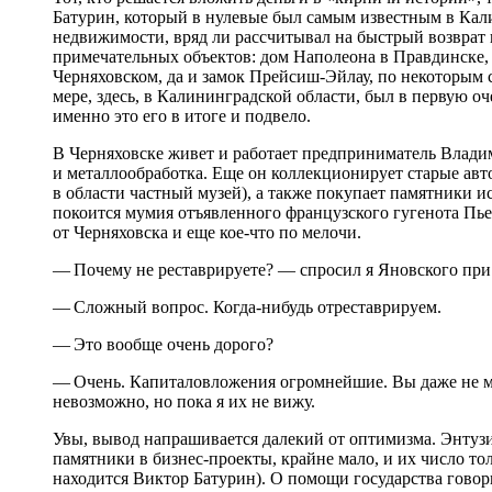
Батурин, который в нулевые был самым известным в Ка
недвижимости, вряд ли рассчитывал на быстрый возврат 
примечательных объектов: дом Наполеона в Правдинске, 
Черняховском, да и замок Прейсиш-Эйлау, по некоторым 
мере, здесь, в Калининградской области, был в первую о
именно это его в итоге и подвело.
В Черняховске живет и работает предприниматель Влад
и металлообработка. Еще он коллекционирует старые авт
в области частный музей), а также покупает памятники и
покоится мумия отъявленного французского гугенота Пьер
от Черняховска и еще кое-что по мелочи.
— Почему не реставрируете? — спросил я Яновского при 
— Сложный вопрос. Когда-нибудь отреставрируем.
— Это вообще очень дорого?
— Очень. Капиталовложения огромнейшие. Вы даже не мо
невозможно, но пока я их не вижу.
Увы, вывод напрашивается далекий от оптимизма. Энтузи
памятники в бизнес-проекты, крайне мало, и их число тол
находится Виктор Батурин). О помощи государства говори