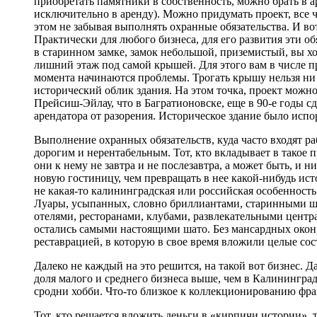
приобретать памятники в собственность, можно брать в 
исключительно в аренду). Можно придумать проект, все ч
этом не забывая выполнять охранные обязательства. И во
Практически для любого бизнеса, для его развития эти об
в старинном замке, замок небольшой, приземистый, вы хо
лишний этаж под самой крышей. Для этого вам в числе п
момента начинаются проблемы. Трогать крышу нельзя ни 
исторический облик здания. На этом точка, проект можно
Прейсиш-Эйлау, что в Багратионовске, еще в 90‑е годы сд
арендатора от разорения. Историческое здание было испор
Выполнение охранных обязательств, куда часто входят ра
дорогим и нерентабельным. Тот, кто вкладывает в такое п
они к нему не завтра и не послезавтра, а может быть, и 
новую гостиницу, чем превращать в нее какой-нибудь ис
не какая-то калининградская или российская особенность.
Луары, усыпанных, словно бриллиантами, старинными ша
отелями, ресторанами, клубами, развлекательными цент
остались самыми настоящими шато. Без мансардных окон,
реставрацией, в которую в свое время вложили целые сос
Далеко не каждый на это решится, на такой вот бизнес. Д
доля малого и среднего бизнеса выше, чем в Калининград
сродни хобби. Что-то близкое к коллекционированию фр
Тот, кто решается вложить деньги в «кирпичи истории»,