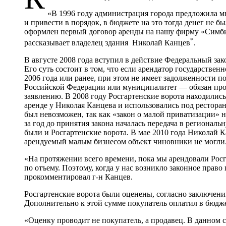
«В 1996 году администрация города предложила мн
и привести в порядок, в бюджете на это тогда денег не 
оформлен первый договор аренды на нашу фирму «Симбио
*
рассказывает владелец здания Николай Канцев
.
В августе 2008 года вступил в действие Федеральный зак
Его суть состоит в том, что если арендатор государстве
2006 года или ранее, при этом не имеет задолженности 
Российской Федерации или муниципалитет — обязан прод
заявлению. В 2008 году Росгартенские ворота находилис
аренде у Николая Канцева и использовались под рестор
был невозможен, так как «закон о малой приватизации» 
за год до принятия закона началась передача в регионал
были и Росгартенские ворота. В мае 2010 года Николай К
арендуемый малым бизнесом объект чиновники не могли. 
«На протяжении всего времени, пока мы арендовали Рос
по отъему. Поэтому, когда у нас возникло законное прав
прокомментировал г-н Канцев.
Росгартенские ворота были оценены, согласно заключени
Дополнительно к этой сумме покупатель оплатил в бюдж
«Оценку проводит не покупатель, а продавец. В данном 