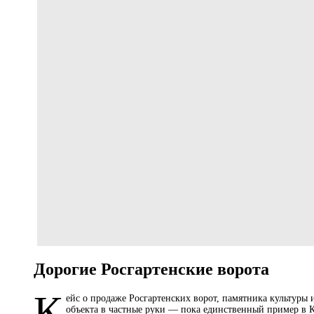
Дорогие Росгартенские ворота
К
ейс о продаже Росгартенских ворот, памятника культуры 
объекта в частные руки — пока единственный пример в 