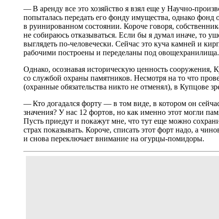
— В аренду все это хозяйство я взял еще у Научно-произв
попыталась передать его фонду имущества, однако фонд от
в руинированном состоянии. Короче говоря, собственника 
не собираюсь отказываться. Если бы я думал иначе, то у
выглядеть по-человечески. Сейчас это куча камней и кир
рабочими построены и переделаны под овощехранилища.
Однако, осознавая историческую ценность сооружения, Ку
со службой охраны памятников. Несмотря на то что про
(охранные обязательства никто не отменял), в Купцове зр
— Кто догадался форту — в том виде, в котором он сейч
значения? У нас 12 фортов, но как именно этот могли па
Пусть приедут и покажут мне, что тут еще можно сохран
страх показывать. Короче, списать этот форт надо, а чи
и снова переключает внимание на огурцы-помидоры.