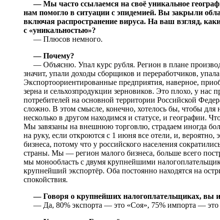
— Мы часто ссылаемся на своё уникальное географи
нам помогло в ситуации с эпидемией. Вы закрыли облас
включая распространение вируса. На ваш взгляд, каки
с «уникальностью»?
— Плюсов немного.
— Почему?
— Объясню. Упал курс рубля. Регион в плане производ
значит, упали доходы сборщиков и переработчиков, упала
Экспортоориентированные предприятия, наверное, приобр
зерна и сельхозпродукции зерновиков. Это плохо, у нас п
потребителей на основной территории Российской Федера
сложно. В этом смысле, конечно, хотелось бы, чтобы для
несколько в другом находимся и статусе, и географии. Что
Мы завязаны на внешнюю торговлю, страдаем иногда боль
на руку, если откроются с 1 июня все отели, и, вероятно,
бизнеса, потому что у российского населения сократили
страны. Мы — регион малого бизнеса, больше всего пост
мы монообласть с двумя крупнейшими налогоплательщи
крупнейший экспортёр. Оба постоянно находятся на остр
спокойствия.
— Говоря о крупнейших налогоплательщиках, вы и
— Да, 80% экспорта — это «Соя», 75% импорта — это 