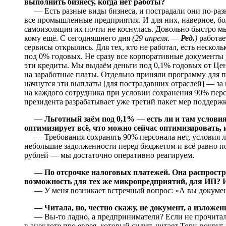
выполнить бизнесу, когда нет работы?
— Есть разные виды бизнеса, и пострадали они по-разн
все промышленные предприятия. И для них, наверное, бо
самоизоляция их почти не коснулась. Довольно быстро м
кому ещё. С сегодняшнего дня
(29 апреля. —
Ред.
)
работае
сервисы открылись. Для тех, кто не работал, есть неско
под 0% годовых. Не сразу все корпоративные документы 
эти кредиты. Мы выдаём деньги под 0,1% годовых от Це
на заработные платы. Отдельно приняли программу для 
начнутся эти выплаты [для пострадавших отраслей] — з
на каждого сотрудника при условии сохранения 90% пер
президента разрабатывает уже третий пакет мер поддерж
— Льготный заём под 0,1% — есть ли и там условия 
оптимизирует всё, что можно сейчас оптимизировать, 
— Требования сохранять 90% персонала нет, условия л
небольшие задолженности перед бюджетом и всё равно по
рублей — мы достаточно оперативно реагируем.
— По отсрочке налоговых платежей. Она распростр
возможность для тех же микропредприятий, для ИП? 
— У меня возникает встречный вопрос: «А вы докумен
— Читала, но, честно скажу, не документ, а изложен
— Вы-то ладно, а предприниматели? Если не прочитал до
в анекдоте про еврея, который сидит, читает Тору, вокруг