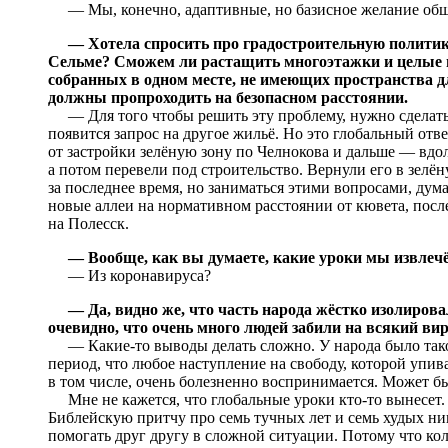
— Мы, конечно, адаптивные, но базисное желание обще
— Хотела спросить про градостроительную политику
Сельме? Сможем ли растащить многоэтажки и целые 
собранных в одном месте, не имеющих пространства 
должны пропроходить на безопасном расстоянии.
— Для того чтобы решить эту проблему, нужно сделать 
появится запрос на другое жильё. Но это глобальный отве
от застройки зелёную зону по Челнокова и дальше — вдол
а потом перевели под строительство. Вернули его в зелён
за последнее время, но заниматься этими вопросами, ду
новые аллеи на нормативном расстоянии от кювета, посл
на Полесск.
— Вообще, как вы думаете, какие уроки мы извлечё
— Из коронавируса?
— Да, видно же, что часть народа жёстко изолирова
очевидно, что очень много людей забили на всякий вир
— Какие-то выводы делать сложно. У народа было тако
период, что любое наступление на свободу, которой упив
в том числе, очень болезненно воспринимается. Может бы
Мне не кажется, что глобальные уроки кто-то вынесет. С
Библейскую притчу про семь тучных лет и семь худых ни
помогать друг другу в сложной ситуации. Потому что кол