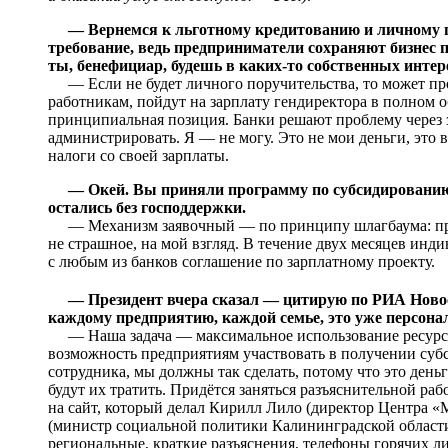
— Вернемся к льготному кредитованию и личному п
требование, ведь предприниматели сохраняют бизнес п
ты, бенефициар, будешь в каких-то собственных инте
— Если не будет личного поручительства, то может прои
работникам, пойдут на зарплату гендиректора в полном о
принципиальная позиция. Банки решают проблему через 
администрировать. Я — не могу. Это не мои деньги, это в
налоги со своей зарплаты.
— Окей. Вы приняли программу по субсидированию 
остались без господдержки.
— Механизм заявочный — по принципу шлагбаума: прихо
не страшное, на мой взгляд. В течение двух месяцев ин
с любым из банков соглашение по зарплатному проекту.
— Президент вчера сказал — цитирую по РИА Ново
каждому предприятию, каждой семье, это уже персонал
— Наша задача — максимальное использование ресурсо
возможность предприятиям участвовать в получении субс
сотрудника, мы должны так сделать, потому что это деньги
будут их тратить. Придётся заняться разъяснительной ра
на сайт, который делал Кирилл Лило (директор Центра «
(министр социальной политики Калининградской области.
региональные, краткие разъяснения, телефоны горячих лин