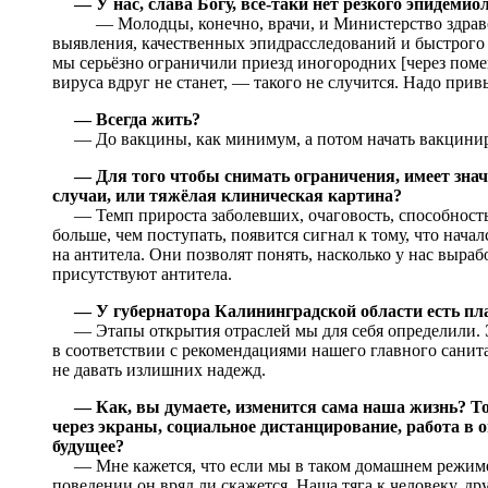
— У нас, слава Богу, всё-таки нет резкого эпидемиол
— Молодцы, конечно, врачи, и Министерство здравоох
выявления, качественных эпидрасследований и быстрого 
мы серьёзно ограничили приезд иногородних [через помещ
вируса вдруг не станет, — такого не случится. Надо прив
— Всегда жить?
— До вакцины, как минимум, а потом начать вакцинир
— Для того чтобы снимать ограничения, имеет знач
случаи, или тяжёлая клиническая картина?
— Темп прироста заболевших, очаговость, способность 
больше, чем поступать, появится сигнал к тому, что нача
на антитела. Они позволят понять, насколько у нас выра
присутствуют антитела.
— У губернатора Калининградской области есть пла
— Этапы открытия отраслей мы для себя определили. Э
в соответствии с рекомендациями нашего главного санитар
не давать излишних надежд.
— Как, вы думаете, изменится сама наша жизнь? То
через экраны, социальное дистанцирование, работа в 
будущее?
— Мне кажется, что если мы в таком домашнем режиме н
поведении он вряд ли скажется. Наша тяга к человеку, дру