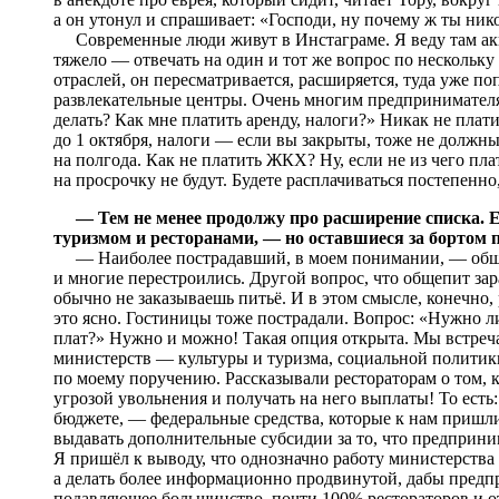
а он утонул и спрашивает: «Господи, ну почему ж ты ник
Современные люди живут в Инстаграме. Я веду там акка
тяжело — отвечать на один и тот же вопрос по нескольку 
отраслей, он пересматривается, расширяется, туда уже по
развлекательные центры. Очень многим предпринимателя
делать? Как мне платить аренду, налоги?» Никак не плат
до 1 октября, налоги — если вы закрыты, тоже не должны 
на полгода. Как не платить ЖКХ? Ну, если не из чего пла
на просрочку не будут. Будете расплачиваться постепенно
— Тем не менее продолжу про расширение списка.
туризмом и ресторанами, — но оставшиеся за бортом 
— Наиболее пострадавший, в моем понимании, — общепит
и многие перестроились. Другой вопрос, что общепит зар
обычно не заказываешь питьё. И в этом смысле, конечно
это ясно. Гостиницы тоже пострадали. Вопрос: «Нужно л
плат?» Нужно и можно! Такая опция открыта. Мы встреча
министерств — культуры и туризма, социальной политики
по моему поручению. Рассказывали рестораторам о том, 
угрозой увольнения и получать на него выплаты! То ест
бюджете, — федеральные средства, которые к нам пришл
выдавать дополнительные субсидии за то, что предприним
Я пришёл к выводу, что однозначно работу министерства
а делать более информационно продвинутой, дабы предпр
подавляющее большинство, почти 100% рестораторов и от