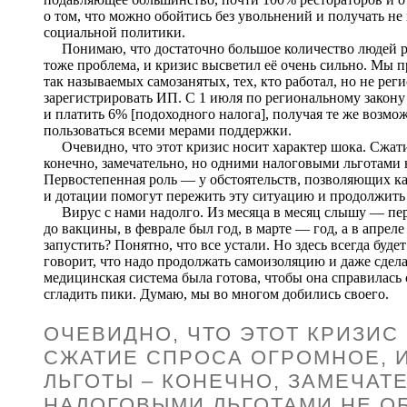
о том, что можно обойтись без увольнений и получать н
социальной политики.
Понимаю, что достаточно большое количество людей раб
тоже проблема, и кризис высветил её очень сильно. Мы 
так называемых самозанятых, тех, кто работал, но не рег
зарегистрировать ИП. С 1 июля по региональному закону
и платить 6% [подоходного налога], получая те же возможн
пользоваться всеми мерами поддержки.
Очевидно, что этот кризис носит характер шока. Сжати
конечно, замечательно, но одними налоговыми льготами 
Первостепенная роль — у обстоятельств, позволяющих ка
и дотации помогут пережить эту ситуацию и продолжить 
Вирус с нами надолго. Из месяца в месяц слышу — перио
до вакцины, в феврале был год, в марте — год, а в апрел
запустить? Понятно, что все устали. Но здесь всегда будет 
говорит, что надо продолжать самоизоляцию и даже сделат
медицинская система была готова, чтобы она справилас
сгладить пики. Думаю, мы во многом добились своего.
ОЧЕВИДНО, ЧТО ЭТОТ КРИЗИС
СЖАТИЕ СПРОСА ОГРОМНОЕ, 
ЛЬГОТЫ – КОНЕЧНО, ЗАМЕЧАТ
НАЛОГОВЫМИ ЛЬГОТАМИ НЕ ОБ