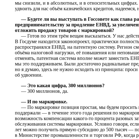
мы снизили, и в абсолютных, и в относительных цифрах. 
удвоить для нас объём казначейских кредитов, надеемся,
— Будете ли вы выступать в Госсовете как глава р
предпринимательству за продление ЕНВД, за увеличен
отложить продажу товаров с маркировкой?
— Готов по этим трём вещам высказаться. У нас действ
В Госдуме находится законопроект, практически полност
распространялся ЕНВД, на патентную систему. Регион с
объёма налоговой нагрузки, её повышения или неповыше
отменять, патентная система вполне может заместить ЕН
мы это поддерживаем. Были достаточно радикальные пре
но я думаю, здесь не нужно исходить из принципа: проси
об удвоении.
— Это какая цифра, 300 миллионов?
— 300 миллионов, да.
— И по маркировке.
— По маркировке позиция простая, мы будем просить г
поддержали — в течение этого года решения по маркиров
возможность компенсации какого-то процента разовых за
обслуживания системы маркировки. Условно говоря, если
лет можно получить прямую субсидию до 500 тысяч — пол
в Министерстве промышленности и торговли РФ, когда р