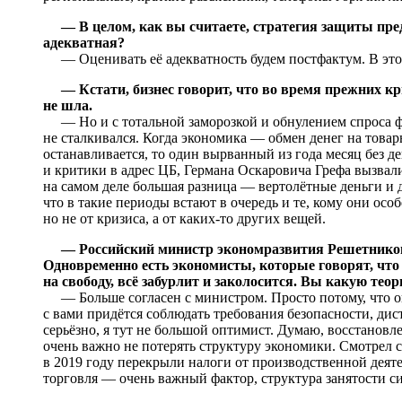
— В целом, как вы считаете, стратегия защиты пр
адекватная?
— Оценивать её адекватность будем постфактум. В это
— Кстати, бизнес говорит, что во время прежних к
не шла.
— Но и с тотальной заморозкой и обнулением спроса ф
не сталкивался. Когда экономика — обмен денег на товары
останавливается, то один вырванный из года месяц без д
и критики в адрес ЦБ, Германа Оскаровича Грефа вызвал
на самом деле большая разница — вертолётные деньги и 
что в такие периоды встают в очередь и те, кому они осо
но не от кризиса, а от каких-то других вещей.
— Российский министр экономразвития Решетников с
Одновременно есть экономисты, которые говорят, что
на свободу, всё забурлит и заколосится. Вы какую те
— Больше согласен с министром. Просто потому, что ог
с вами придётся соблюдать требования безопасности, дис
серьёзно, я тут не большой оптимист. Думаю, восстановл
очень важно не потерять структуру экономики. Смотрел с
в 2019 году перекрыли налоги от производственной деят
торговля — очень важный фактор, структура занятости си