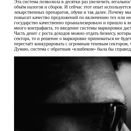
Эта система позволила в десятки раз увеличить легальнос
объём налогов и сборов. И сейчас этот опыт используетс
лекарственных препаратов, обуви и так далее. Почему мы
повысит качество предложений по включению тех или ин
государство качественно проанализировало и пришло к выв
много контрафакта, то введение системы маркировки даст
Часть денег с роста доходов можно отдать бизнесу, котор
сектора, то и решение о маркировке приниматься не буде
перестаёт конкурировать с огромным теневым сектором, ч
Думаю, система с обратным «кэшбеком» была бы справед