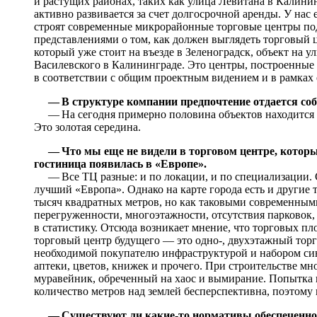
и растущих районах, таких как улица Левитана в Калинин
активно развивается за счет долгосрочной аренды. У нас 
строят современные микрорайонные торговые центры по
представлениями о том, как должен выглядеть торговый ц
который уже стоит на въезде в Зеленоградск, объект на у
Василевского в Калининграде. Это центры, построенные
в соответствии с общим проектным видением и в рамках
— В структуре компании предпочтение отдается со
— На сегодня примерно половина объектов находится в
Это золотая середина.
— Что мы еще не видели в торговом центре, котор
гостиница появилась в «Европе».
— Все ТЦ разные: и по локации, и по специализации. 
лучший «Европа». Однако на карте города есть и другие 
тысяч квадратных метров, но как таковыми современным
перегруженности, многоэтажности, отсутствия парковок, 
в статистику. Отсюда возникает мнение, что торговых 
торговый центр будущего — это одно-, двухэтажный тор
необходимой покупателю инфраструктурой и набором син
аптеки, цветов, книжек и прочего. При строительстве м
муравейник, обреченный на хаос и вымирание. Попытка 
количество метров над землей бесперспективна, поэтому 
— Существуют ли какие-то нормативы обеспеченн