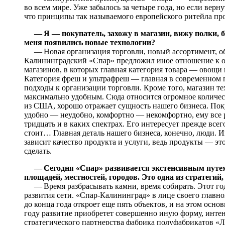
во всем мире. Уже забылось за четыре года, но если верну
что принципы так называемого европейского ритейла пр
— Я — покупатель, захожу в магазин, вижу полки, б
меня появились новые технологии?
— Новая организация торговли, новый ассортимент, об
Калининградский «Спар» предложил иное отношение к о
магазинов, в которых главная категория товара — овощи 
Категория фреш и ультрафреш — главная в современном 
подходы к организации торговли. Кроме того, магазин т
максимально удобным. Сюда относится огромное количество
из США, хорошо отражает сущность нашего бизнеса. Пок
удобно — неудобно, комфортно — некомфортно, ему все р
тридцать и в каких спектрах. Его интересует прежде всего
стоит… Главная деталь нашего бизнеса, конечно, люди. 
зависит качество продукта и услуги, ведь продукты — эт
сделать.
— Сегодня «Спар» развивается экстенсивным путем
площадей, местностей, городов. Это одна из стратегий, 
— Время разбрасывать камни, время собирать. Этот год
развития сети. «Спар-Калининград» в лице своего глав
до конца года откроет еще пять объектов, и на этом осн
году развитие приобретет совершенно иную форму, интен
стратегического партнерства фабрика полуфабрикатов «