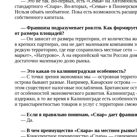
— Это не так. Во‑первых, есть «Семья» на Автомобильн
стандартного «Спара». Во‑вторых, «Семьи» в Пионерско
Нельзя объять необъятное. Пока есть возможность расшир
собственного капитала.
— Франшиза подразумевает роялти. Как формируетс
от размера площадей?
— Он зависит от размера территории, от количества ж
в крепких партнерах, она не дает маленьким компаниям
редкую территорию, где еще сохранились местные сети —
маркет», «Натурово». А на европейской части России д
достаточно маленькую долю рынка.
— Это какая-то калининградская особенность?
— С точки зрения экономики мы — островная территори
острова бывают разные. Например, Канарские острова —
этом существуют налоговые послабления. Британские ост
от особенностей экономического развития. Калининград 
издержки, в то же время в Калининграде есть особенност
и транспарентностью товаров и услуг с территории смеж
— Если я правильно понимаю, «Спар» дает франши
— Да.
— В чем преимущество «Спара» на местном рынке
— Конкурентное преимущество «Спара» — современные