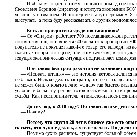
— И «Спар» войдет, потому что никто никогда не откры
Яковлевич Баринов (директор института экономики БФУ 
условным названием «И последние станут первыми». Я гов
выступать, а пока буду рассказывать о других экономичес
— Есть ли приоритеты среди поставщиков?
— Со «Спаром» работают 700 поставщиков‑контрагентов
соответственно, оставшиеся 600 делятся в пропорции 300
покупатель не покупает какой-то товар, его выводят из а
сказать, что при этой цене, при этом качестве, в этой упа
текущая экономическая ситуация подталкивает коммерса
— При таком быстром развитии не возникает ощущ
— «Порвать штаны» — это история, которая делится на
не бывает. Нельзя сделать завтра то, что не начал делать
не может быть открыто вечно. «Спар» так быстро развив
условия и была внутренняя готовность компании к проры
судьбы. Как предприниматель, я придерживаюсь позиции, 
— До сих пор, в 2018 году? По такой логике действо
— Почему?
— Потому что спустя 20 лет в бизнесе уже есть оп
сказать, что лучше делать, а что не делать. Но до сих
— Помимо сухих расчетов, существует большой объем 