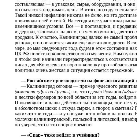
составляющая — в упаковке, сырье, оборудовании, и они п
но пытаются поднимать цены. В итоге по году специалис
Такой низкой инфляции никогда не было, но это достигае
производителей и сетей. На сегодня все участники рынк
изменившиеся условия. Все — и поставщики, и продавц
издержки, экономить на всем, на чем возможно, для тог
продажи. К счастью, Калининград далеко не самый проб
рынок», и он останется таким еще достаточно долго. В 
мере, до мая следующего года будем в этом состоянии на
ЦБ РФ политики количественного смягчения. Нам нужно,
и чтобы они начинали перераспределяться в соответстви
писал для «Королевских ворот» колонку про «область в
политика очень жесткая и ситуация остается тревожной.
— Российские производители на фоне антисанкций 
— Калининград сегодня — пример чудесного развития н
(компания «Долгов Групп»)
, то, что сделал Романов
(«Зале
и десятки фермеров по всей области за эти годы, войдет
Производители наши действительно молодцы, они не упус
в абсолютном шоке: а откуда сырки, а творог, а сметана?
каких-то три года — и у нас уже нет проблем на полках. Б
молочки калининградской, польской и литовской, я выби
но уверен, что и это вопрос времени.
— «Спар» тоже войдет в учебники?