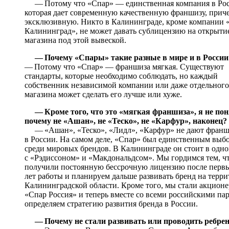
— Потому что «Спар» — единственная компания в Рос
которая дает современную качественную франшизу, прич
эксклюзивную. Никто в Калининграде, кроме компании 
Калининград», не может давать сублицензию на открыти
магазина под этой вывеской.
— Почему «Спары» такие разные в мире и в России
— Потому что «Спар» — франшиза мягкая. Существуют
стандарты, которые необходимо соблюдать, но каждый
собственник независимой компании или даже отдельного
магазина может сделать его лучше или хуже.
— Кроме того, что это «мягкая франшиза», я не пон
почему не «Ашан», не «Теско», не «Карфур», наконец?
— «Ашан», «Теско», «Лидл», «Карфур» не дают франш
в России. На самом деле, «Спар» был единственным выб
среди мировых брендов. В Калининграде он стоит в одно
с «Рэдиссоном» и «Макдональдсом». Мы гордимся тем, ч
получили постоянную бессрочную лицензию после первы
лет работы и планируем дальше развивать бренд на терр
Калининградской области. Кроме того, мы стали акцион
«Спар Россия» и теперь вместе со всеми российскими па
определяем стратегию развития бренда в России.
— Почему не стали развивать или проводить ребре