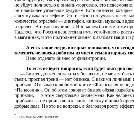
не уйдут полностью в онлайн-торговлю, это невозможно.
они наиболее уязвимы в будущем. Есть бизнесы, которые
а вся музыка в телефоне. Из телефона получился не тольк
количество отраслей — диктофон, книжки, музыка, видео
и прочее. Это уже случилось. И в нашем бизнесе тоже п
Надеюсь, что Россия вернется на путь устойчивого роста 
в магазинах, и это подтолкнет бизнес к автоматизации и 
— А есть такие люди, которые понимают, что сегодн
заменить человека роботом из чисто гуманитарных с
— Надо отделять бизнес от филантропии.
— То есть не будет вопросов, если будет выгодно по
— Бизнес должен оставаться бизнесом, не может быть 
съели, проспал тренд — нет бизнеса. С какими личными 
прибыль. Отсылаю к любимой книге «Философия менеджм
«Панасоник». Он об этом говорит: бизнес обязан зарабат
прибыли, — в этом сверхзадача бизнесмена. Как человек 
прибыли — не проиграю в казино, а вложу в новый проек
добрые дела. Но это не вопреки, а благодаря росту эффек
*
– торговля кроется в деталях