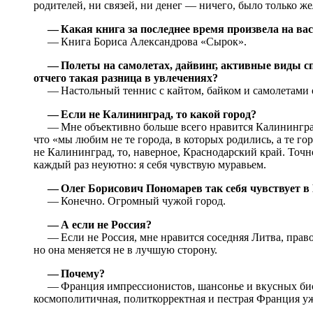
родителей, ни связей, ни денег — ничего, было только ж
— Какая книга за последнее время произвела на ва
— Книга Бориса Александрова «Сырок».
— Полеты на самолетах, дайвинг, активные виды сп
отчего такая разница в увлечениях?
— Настольный теннис с кайтом, байком и самолетами о
— Если не Калининград, то какой город?
— Мне объективно больше всего нравится Калининград,
что «мы любим не те города, в которых родились, а те го
не Калининград, то, наверное, Краснодарский край. Точ
каждый раз неуютно: я себя чувствую муравьем.
— Олег Борисович Пономарев так себя чувствует в
— Конечно. Огромный чужой город.
— А если не Россия?
— Если не Россия, мне нравится соседняя Литва, правос
но она меняется не в лучшую сторону.
— Почему?
— Франция импрессионистов, шансонье и вкусных бист
космополитичная, политкорректная и пестрая Франция уж