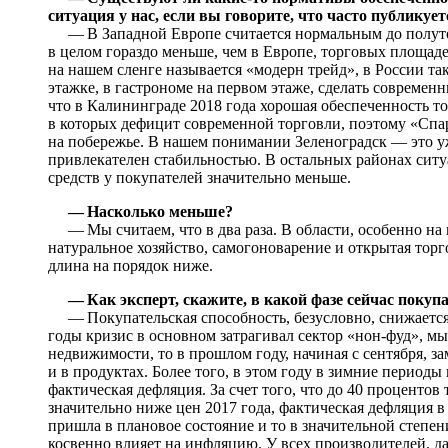
ситуация у нас, если вы говорите, что часто публикуе
— В Западной Европе считается нормальным до полутор
в целом гораздо меньше, чем в Европе, торговых площаде
на нашем сленге называется «модерн трейд», в России та
этажке, в гастрономе на первом этаже, сделать современ
что в Калининграде 2018 года хорошая обеспеченность 
в которых дефицит современной торговли, поэтому «Спар
на побережье. В нашем понимании Зеленоградск — это 
привлекателен стабильностью. В остальных районах сит
средств у покупателей значительно меньше.
— Насколько меньше?
— Мы считаем, что в два раза. В области, особенно на 
натуральное хозяйство, самогоноварение и открытая тор
длина на порядок ниже.
— Как эксперт, скажите, в какой фазе сейчас покуп
— Покупательская способность, безусловно, снижается.
годы кризис в основном затрагивал сектор «нон-фуд», м
недвижимости, то в прошлом году, начиная с сентября, 
и в продуктах. Более того, в этом году в зимние периоды
фактическая дефляция. За счет того, что до 40 проценто
значительно ниже цен 2017 года, фактическая дефляция в 
пришла в плановое состояние и то в значительной степен
косвенно влияет на инфляцию. У всех производителей, д