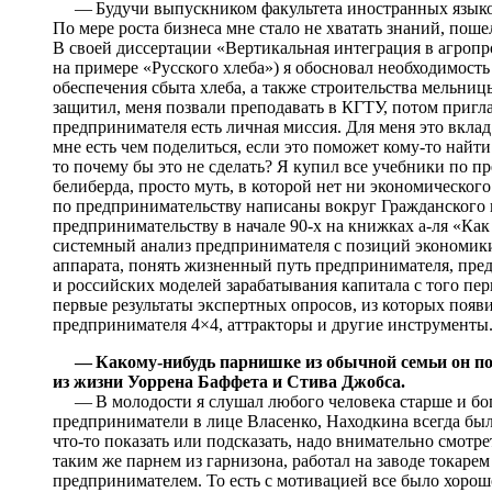
— Будучи выпускником факультета иностранных языков
По мере роста бизнеса мне стало не хватать знаний, поше
В своей диссертации «Вертикальная интеграция в агроп
на примере «Русского хлеба») я обосновал необходимость
обеспечения сбыта хлеба, а также строительства мельни
защитил, меня позвали преподавать в КГТУ, потом пригл
предпринимателя есть личная миссия. Для меня это вклад
мне есть чем поделиться, если это поможет кому-то найт
то почему бы это не сделать? Я купил все учебники по п
белиберда, просто муть, в которой нет ни экономического
по предпринимательству написаны вокруг Гражданского к
предпринимательству в начале 90‑х на книжках а-ля «Ка
системный анализ предпринимателя с позиций экономики
аппарата, понять жизненный путь предпринимателя, пре
и российских моделей зарабатывания капитала с того пер
первые результаты экспертных опросов, из которых появ
предпринимателя 4×4, аттракторы и другие инструменты.
— Какому-нибудь парнишке из обычной семьи он п
из жизни Уоррена Баффета и Стива Джобса.
— В молодости я слушал любого человека старше и богач
предприниматели в лице Власенко, Находкина всегда был
что-то показать или подсказать, надо внимательно смотре
таким же парнем из гарнизона, работал на заводе токаре
предпринимателем. То есть с мотивацией все было хоро