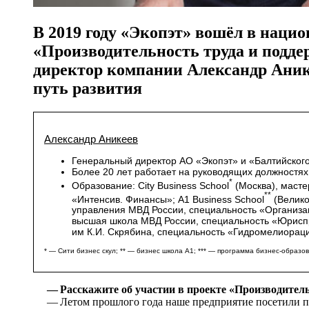
В 2019 году «Экопэт» вошёл в наци
«Производительность труда и подде
директор компании Александр Анике
путь развития
Александр Аникеев
Генеральный директор АО «Экопэт» и «Балтийског
Более 20 лет работает на руководящих должностях
*
Образование: City Business School
(Москва), маст
**
«Интенсив. Финансы»; А1 Business School
(Велико
управления МВД России, специальность «Организа
высшая школа МВД России, специальность «Юриспр
им К.И. Скрябина, специальность «Гидромелиорац
* — Сити бизнес скул; ** — бизнес школа А1; *** — программа бизнес-образо
— Расскажите об участии в проекте «Производитель
— Летом прошлого года наше предприятие посетили пр