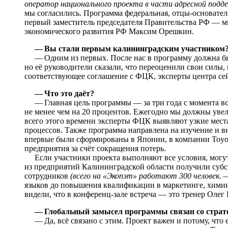
оператор национального проекта в части адресной под
мы согласились. Программа федеральная, отцы-основате
первый заместитель председателя Правительства РФ — 
экономического развития РФ Максим Орешкин.
— Вы стали первым калининградским участником
— Одним из первых. После нас в программу должна был
но её руководители сказали, что переоценили свои силы,
соответствующее соглашение с ФЦК, эксперты центра се
— Что это даёт?
— Главная цель программы — за три года с момента вс
не менее чем на 20 процентов. Ежегодно мы должны увел
всего этого времени эксперты ФЦК выявляют узкие мест
процессов. Также программа направлена на изучение и 
впервые были сформированы в Японии, в компании Toyo
предприятия за счёт сокращения потерь.
Если участники проекта выполняют все условия, могут
из предприятий Калининградской области получили субси
сотрудников
(всего на «Экопэт» работают 300 человек.
языков до повышения квалификации в маркетинге, химии и
видели, что в конференц-зале встреча — это тренер Олег
— Глобальный замысел программы связан со страт
— Да, всё связано с этим. Проект важен и потому, что е