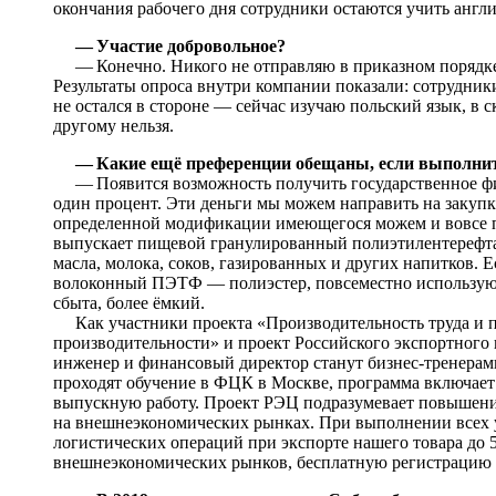
окончания рабочего дня сотрудники остаются учить англ
— Участие добровольное?
— Конечно. Никого не отправляю в приказном порядке
Результаты опроса внутри компании показали: сотрудники
не остался в стороне — сейчас изучаю польский язык, в 
другому нельзя.
— Какие ещё преференции обещаны, если выполнит
— Появится возможность получить государственное фин
один процент. Эти деньги мы можем направить на закуп
определенной модификации имеющегося можем и вовсе п
выпускает пищевой гранулированный полиэтилентерефтал
масла, молока, соков, газированных и других напитков.
волоконный ПЭТФ — полиэстер, повсеместно использующ
сбыта, более ёмкий.
Как участники проекта «Производительность труда и по
производительности» и проект Российского экспортного 
инженер и финансовый директор станут бизнес-тренерами
проходят обучение в ФЦК в Москве, программа включает 
выпускную работу. Проект РЭЦ подразумевает повышени
на внешнеэкономических рынках. При выполнении всех 
логистических операций при экспорте нашего товара до 
внешнеэкономических рынков, бесплатную регистрацию т