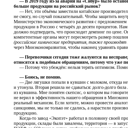
— В 2019 году из-за аварии на «Сибур» было остан
больше продукции на российский рынок?
— Нет, эти объёмы заместили китайские производители.
не смогу, но случай показательный. Чтобы защитить вну
Министерство экономического развития с предложением 
продукции в Россию с четырёх до десяти процентов. Нам 
должно подтвердить, что происходит демпинг по цене. Он
компетентные органы могут пересмотреть размер пошлин
(российские химические предприятия, также производя
через Минэкономразвития, чтобы наконец уравнять прави
— Перевозчики сегодня тоже жалуются на несправе
относятся к подобным обращениям, потому что уже 
— Потому что убеждён: нельзя терять оптимизм. Помни
— Боюсь, не помню.
— Две лягушки попали в кувшин с молоком, откуда нев
и утонула. Вторая решила не сдаваться: долго-долго бил
из кувшина. Мне понятен скепсис, о котором вы говорите,
не верил в эффективность нашего обращения в Минэкономр
реальный механизм. Если хотите, можно провести аналог
санкциями, мы не только не сдались, а нарастили произв
продукцию.
Когда-то завод «Экопэт» работал в половину своей пр
продукции, склады были завалены, территория — в запус