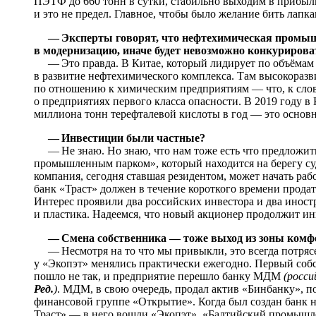
ПЭТФ до 660 тонн в сутки, стабильно выходим в прибыл
и это не предел. Главное, чтобы было желание бить лапкам
— Эксперты говорят, что нефтехимическая промыш
в модернизацию, иначе будет невозможно конкурирова
— Это правда. В Китае, который лидирует по объёмам 
в развитие нефтехимического комплекса. Там высокоразв
по отношению к химическим предприятиям — что, к слов
о предприятиях первого класса опасности. В 2019 году в
миллиона тонн терефталевой кислоты в год — это основ
— Инвестиции были частные?
— Не знаю. Но знаю, что нам тоже есть что предложит
промышленным парком», который находится на берегу суд
компания, сегодня ставшая резидентом, может начать рабо
банк «Траст» должен в течение короткого времени продать
Интерес проявили два российских инвестора и два инос
и пластика. Надеемся, что новый акционер продолжит и
— Смена собственника — тоже выход из зоны комф
— Несмотря на то что мы привыкли, это всегда потрясе
у «Экопэт» менялись практически ежегодно. Первый собст
пошло не так, и предприятие перешло банку МДМ
(росси
Ред.
)
. МДМ, в свою очередь, продал актив «Бинбанку», 
финансовой группе «Открытие». Когда был создан бан
Траст» — в него вошли «Экопэт», «Балтийский промышле