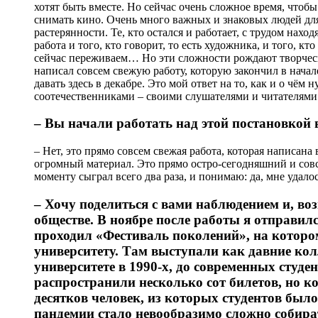
хотят быть вместе. Но сейчас очень сложное время, чтобы 
снимать кино. Очень много важных и знаковых людей для
растерянности. Те, кто остался и работает, с трудом нахо
работа и того, кто говорит, то есть художника, и того, к
сейчас переживаем… Но эти сложности рождают творчески
написал совсем свежую работу, которую закончил в начал
давать здесь в декабре. Это мой ответ на то, как и о чём
соотечественниками – своими слушателями и читателями
– Вы начали работать над этой постановкой 
– Нет, это прямо совсем свежая работа, которая написана в
огромный материал. Это прямо остро-сегодняшний и сов
моменту сыграл всего два раза, и понимаю: да, мне удалос
– Хочу поделиться с вами наблюдением и, во
обществе. В ноябре после работы я отправил
проходил «Фестиваль поколений», на котор
университету. Там выступали как давние ко
университете в 1990-х, до современных студ
распространили несколько сот билетов, но ког
десятков человек, из которых студентов был
пандемии стало невообразимо сложно собират