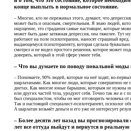
и о том, что это состояние, которое необходи
конце выплыть в нормальное состояние.
– Многие, кто не переживал этого, думают, что депрессия
может быть и опасным, смертельным. Я знаю людей, кот
ощущение, это страдания самые настоящие, которые можн
может быть даже затяжная депрессия, она тяжелее. Тут н
работают на поле психотерапии, наносят страшный вред.
выдающемуся психотерапевту, которая сделала буквально 
смотрел и не видел простого решения, которое может под
доверять, который в этой сфере умнее тебя.
– Что вы думаете по поводу повальной моды
– Понимаете, 90% людей, которые на неё ходят, во-первых
шарлатанами. Как многие люди, которые совершенно не н
диетах. Как многие юные барышни, которым не нужны ни
или других частей тела, уродуют себя. Точно так же и с 
был специалистом, чтобы он мог отговорить человека от 
Так и настоящий специалист-психотерапевт, психолог объя
А шарлатан возьмёт деньги и его уже не интересует резуль
– Более десяти лет назад вы прогнозировали 
лет все оттуда выйдут и вернутся в реальную