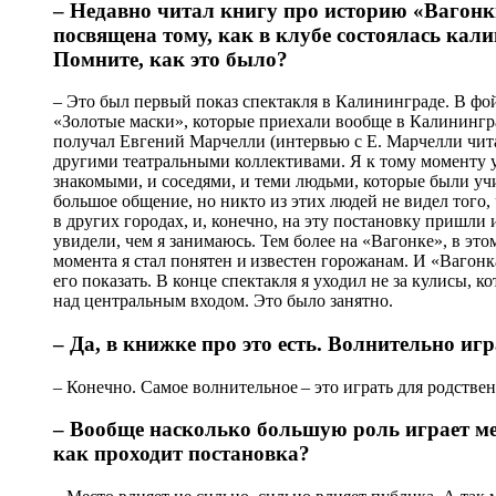
– Недавно читал книгу про историю «Вагонки
посвящена тому, как в клубе состоялась кал
Помните, как это было?
– Это был первый показ спектакля в Калининграде. В фо
«Золотые маски», которые приехали вообще в Калинингра
получал Евгений Марчелли (интервью с Е. Марчелли читайт
другими театральными коллективами. Я к тому моменту уж
знакомыми, и соседями, и теми людьми, которые были уч
большое общение, но никто из этих людей не видел того,
в других городах, и, конечно, на эту постановку пришли и
увидели, чем я занимаюсь. Тем более на «Вагонке», в это
момента я стал понятен и известен горожанам. И «Вагонк
его показать. В конце спектакля я уходил не за кулисы, 
над центральным входом. Это было занятно.
– Да, в книжке про это есть. Волнительно игр
– Конечно. Самое волнительное – это играть для родстве
– Вообще насколько большую роль играет мест
как проходит постановка?