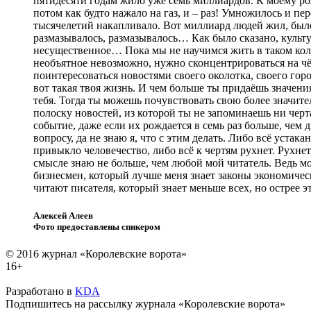
пятидесяти годам жило уже семь миллиардов. К моему ро
потом как будто нажало на газ, и – раз! Умножилось и пер
тысячелетий накапливало. Вот миллиард людей жил, был
размазывалось, размазывалось… Как было сказано, культу
несущественное… Пока мы не научимся жить в таком колич
необъятное невозможно, нужно сконцентрироваться на чё
поинтересоваться новостями своего околотка, своего горо
вот такая твоя жизнь. И чем больше ты придаёшь значени
тебя. Тогда ты можешь почувствовать свою более значите
полоску новостей, из которой ты не запоминаешь ни черта
событие, даже если их рождается в семь раз больше, чем дв
вопросу, да не знаю я, что с этим делать. Либо всё устак
привыкло человечество, либо всё к чертям рухнет. Рухнет,
смысле знаю не больше, чем любой мой читатель. Ведь мо
бизнесмен, который лучше меня знает законы экономичес
читают писателя, который знает меньше всех, но острее э
Алексей Алеев
Фото предоставлены спикером
© 2016 журнал «Королевские ворота»
16+
Разработано в
KDA
Подпишитесь на рассылку журнала «Королевские ворота»