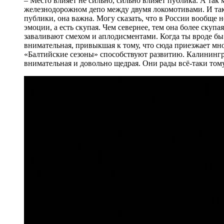
– Место влияет не сильно, сильно влияет публика. А так
железнодорожном депо между двумя локомотивами. И такое
публики, она важна. Могу сказать, что в России вообще н
эмоции, а есть скупая. Чем севернее, тем она более скупа
заваливают смехом и аплодисментами. Когда ты вроде бы
внимательная, привыкшая к тому, что сюда приезжает мно
«Балтийские сезоны» способствуют развитию. Калинингр
внимательная и довольно щедрая. Они рады всё-таки тому