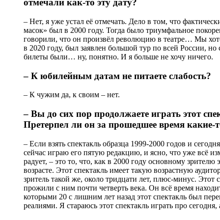
отмечали как-то эту дату?
– Нет, я уже устал её отмечать. Дело в том, что фактиче
масок» был в 2000 году. Тогда было триумфальное покорен
говорили, что он произвёл революцию в театре… Мы хоте
в 2020 году, был заявлен большой тур по всей России, н
билеты были… ну, понятно. И я больше не хочу ничего.
– К юбилейным датам не питаете слабость?
– К чужим да, к своим – нет.
– Вы до сих пор продолжаете играть этот спе
Претерпел ли он за прошедшее время какие-
– Если взять спектакль образца 1999-2000 годов и сегодн
сейчас играю его пятую редакцию, и ясно, что уже всё из
радует, – это то, что, как в 2000 году основному зрителю э
возрасте. Этот спектакль имеет такую возрастную аудитор
зритель такой же, около тридцати лет, плюс-минус. Этот 
прожили с ним почти четверть века. Он всё время находи
которыми 20 с лишним лет назад этот спектакль был пер
реалиями. Я стараюсь этот спектакль играть про сегодня, 